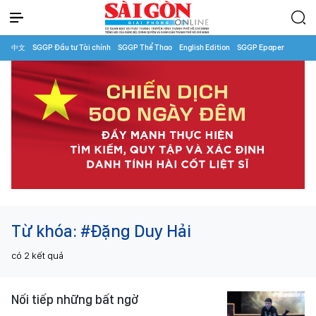
中文
SGGP Đầu tư Tài chính
SGGP Thể Thao
English Edition
SGGP Epaper
Từ khóa:
#Đặng Duy Hải
có
2
kết quả
Nối tiếp những bất ngờ