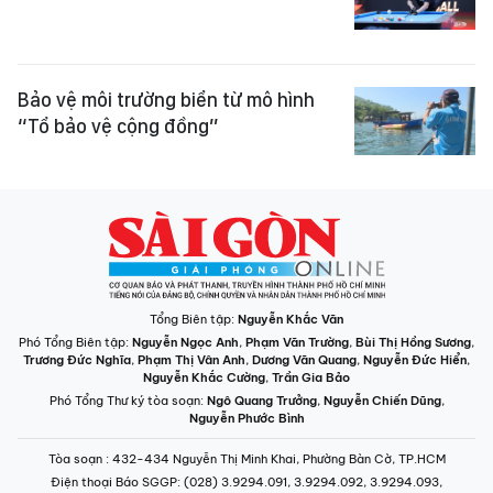
Bảo vệ môi trường biển từ mô hình
“Tổ bảo vệ cộng đồng”
Tổng Biên tập:
Nguyễn Khắc Văn
Phó Tổng Biên tập:
Nguyễn Ngọc Anh
,
Phạm Văn Trường
,
Bùi Thị Hồng Sương
,
Trương Đức Nghĩa
,
Phạm Thị Vân Anh
,
Dương Văn Quang
,
Nguyễn Đức Hiển
,
Nguyễn Khắc Cường
,
Trần Gia Bảo
Phó Tổng Thư ký tòa soạn:
Ngô Quang Trưởng
,
Nguyễn Chiến Dũng
,
Nguyễn Phước Bình
Tòa soạn
: 432-434 Nguyễn Thị Minh Khai, Phường Bàn Cờ, TP.HCM
Điện thoại Báo SGGP
: (028) 3.9294.091, 3.9294.092, 3.9294.093,