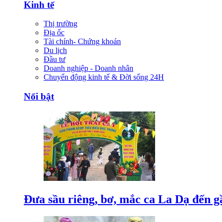
Kinh tế
Thị trường
Địa ốc
Tài chính- Chứng khoán
Du lịch
Đầu tư
Doanh nghiệp - Doanh nhân
Chuyển động kinh tế & Đời sống 24H
Nổi bật
Đưa sầu riêng, bơ, mắc ca La Dạ đến g