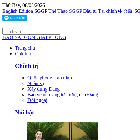
Thứ Bảy, 08/08/2026
English Edition
SGGP Thể Thao
SGGP Đầu tư Tài chính
中文版
SG
BÁO SÀI GÒN GIẢI PHÓNG
Trang chủ
Chính trị
Chính trị
Quốc phòng – an ninh
Nhân sự
Xây dựng Đảng
Bảo vệ nền tảng tư tưởng của Đảng
Đối ngoại
Nổi bật