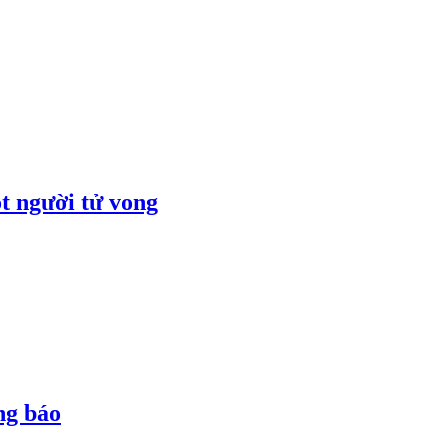
t người tử vong
ng báo