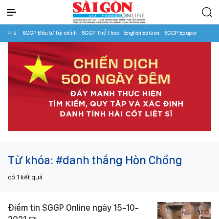
中文
SGGP Đầu tư Tài chính
SGGP Thể Thao
English Edition
SGGP Epaper
Từ khóa:
#danh thắng Hòn Chồng
có
1
kết quả
Điểm tin SGGP Online ngày 15-10-