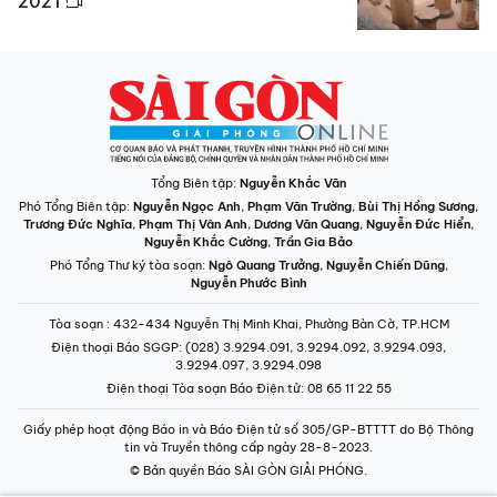
2021
Tổng Biên tập:
Nguyễn Khắc Văn
Phó Tổng Biên tập:
Nguyễn Ngọc Anh
,
Phạm Văn Trường
,
Bùi Thị Hồng Sương
,
Trương Đức Nghĩa
,
Phạm Thị Vân Anh
,
Dương Văn Quang
,
Nguyễn Đức Hiển
,
Nguyễn Khắc Cường
,
Trần Gia Bảo
Phó Tổng Thư ký tòa soạn:
Ngô Quang Trưởng
,
Nguyễn Chiến Dũng
,
Nguyễn Phước Bình
Tòa soạn
: 432-434 Nguyễn Thị Minh Khai, Phường Bàn Cờ, TP.HCM
Điện thoại Báo SGGP
: (028) 3.9294.091, 3.9294.092, 3.9294.093,
3.9294.097, 3.9294.098
Điện thoại Tòa soạn Báo Điện tử
: 08 65 11 22 55
Giấy phép hoạt động Báo in và Báo Điện tử số 305/GP-BTTTT do Bộ Thông
tin và Truyền thông cấp ngày 28-8-2023.
© Bản quyền Báo SÀI GÒN GIẢI PHÓNG.