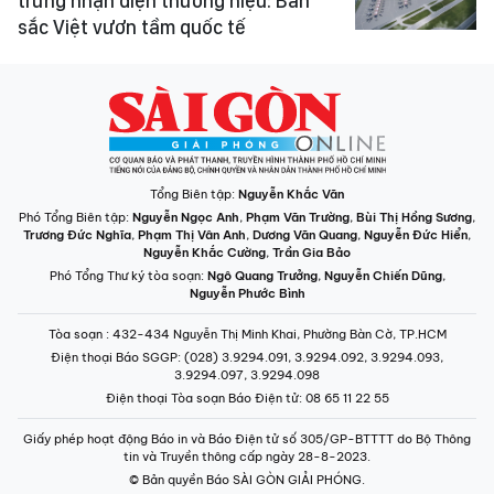
trưng nhận diện thương hiệu: Bản
sắc Việt vươn tầm quốc tế
Tổng Biên tập:
Nguyễn Khắc Văn
Phó Tổng Biên tập:
Nguyễn Ngọc Anh
,
Phạm Văn Trường
,
Bùi Thị Hồng Sương
,
Trương Đức Nghĩa
,
Phạm Thị Vân Anh
,
Dương Văn Quang
,
Nguyễn Đức Hiển
,
Nguyễn Khắc Cường
,
Trần Gia Bảo
Phó Tổng Thư ký tòa soạn:
Ngô Quang Trưởng
,
Nguyễn Chiến Dũng
,
Nguyễn Phước Bình
Tòa soạn
: 432-434 Nguyễn Thị Minh Khai, Phường Bàn Cờ, TP.HCM
Điện thoại Báo SGGP
: (028) 3.9294.091, 3.9294.092, 3.9294.093,
3.9294.097, 3.9294.098
Điện thoại Tòa soạn Báo Điện tử
: 08 65 11 22 55
Giấy phép hoạt động Báo in và Báo Điện tử số 305/GP-BTTTT do Bộ Thông
tin và Truyền thông cấp ngày 28-8-2023.
© Bản quyền Báo SÀI GÒN GIẢI PHÓNG.