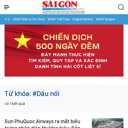
中文
SGGP Đầu tư Tài chính
SGGP Thể Thao
English Edition
SGGP Epaper
Từ khóa:
#Dấu nối
có
1
kết quả
Sun PhuQuoc Airways ra mắt biểu