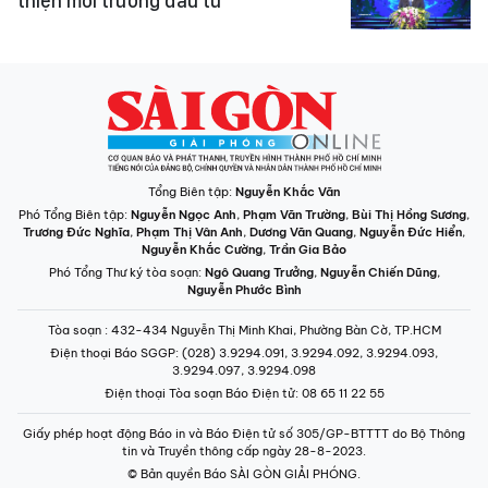
thiện môi trường đầu tư
Tổng Biên tập:
Nguyễn Khắc Văn
Phó Tổng Biên tập:
Nguyễn Ngọc Anh
,
Phạm Văn Trường
,
Bùi Thị Hồng Sương
,
Trương Đức Nghĩa
,
Phạm Thị Vân Anh
,
Dương Văn Quang
,
Nguyễn Đức Hiển
,
Nguyễn Khắc Cường
,
Trần Gia Bảo
Phó Tổng Thư ký tòa soạn:
Ngô Quang Trưởng
,
Nguyễn Chiến Dũng
,
Nguyễn Phước Bình
Tòa soạn
: 432-434 Nguyễn Thị Minh Khai, Phường Bàn Cờ, TP.HCM
Điện thoại Báo SGGP
: (028) 3.9294.091, 3.9294.092, 3.9294.093,
3.9294.097, 3.9294.098
Điện thoại Tòa soạn Báo Điện tử
: 08 65 11 22 55
Giấy phép hoạt động Báo in và Báo Điện tử số 305/GP-BTTTT do Bộ Thông
tin và Truyền thông cấp ngày 28-8-2023.
© Bản quyền Báo SÀI GÒN GIẢI PHÓNG.