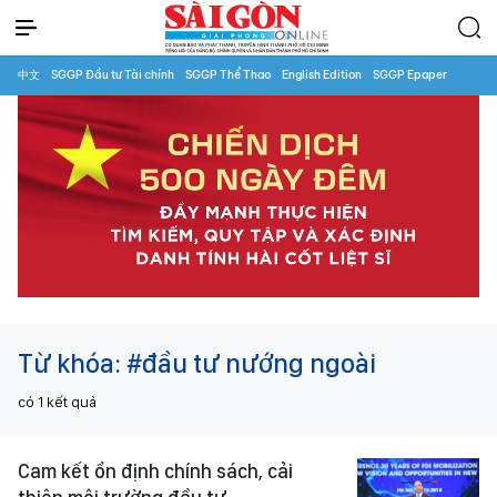
中文
SGGP Đầu tư Tài chính
SGGP Thể Thao
English Edition
SGGP Epaper
Từ khóa:
#đầu tư nướng ngoài
có
1
kết quả
Cam kết ổn định chính sách, cải