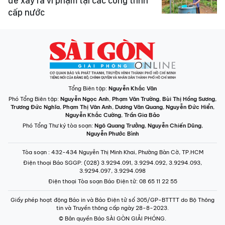
để xảy ra vi phạm tại các công trình
cấp nước
Tổng Biên tập:
Nguyễn Khắc Văn
Phó Tổng Biên tập:
Nguyễn Ngọc Anh
,
Phạm Văn Trường
,
Bùi Thị Hồng Sương
,
Trương Đức Nghĩa
,
Phạm Thị Vân Anh
,
Dương Văn Quang
,
Nguyễn Đức Hiển
,
Nguyễn Khắc Cường
,
Trần Gia Bảo
Phó Tổng Thư ký tòa soạn:
Ngô Quang Trưởng
,
Nguyễn Chiến Dũng
,
Nguyễn Phước Bình
Tòa soạn
: 432-434 Nguyễn Thị Minh Khai, Phường Bàn Cờ, TP.HCM
Điện thoại Báo SGGP
: (028) 3.9294.091, 3.9294.092, 3.9294.093,
3.9294.097, 3.9294.098
Điện thoại Tòa soạn Báo Điện tử
: 08 65 11 22 55
Giấy phép hoạt động Báo in và Báo Điện tử số 305/GP-BTTTT do Bộ Thông
tin và Truyền thông cấp ngày 28-8-2023.
© Bản quyền Báo SÀI GÒN GIẢI PHÓNG.