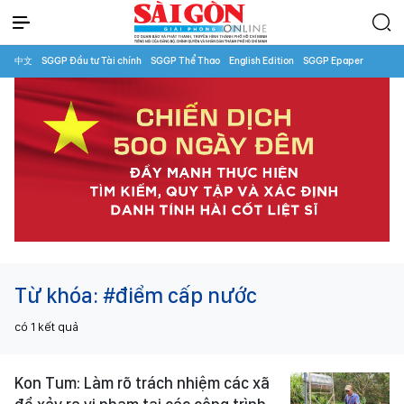
中文
SGGP Đầu tư Tài chính
SGGP Thể Thao
English Edition
SGGP Epaper
Từ khóa:
#điểm cấp nước
có
1
kết quả
Kon Tum: Làm rõ trách nhiệm các xã