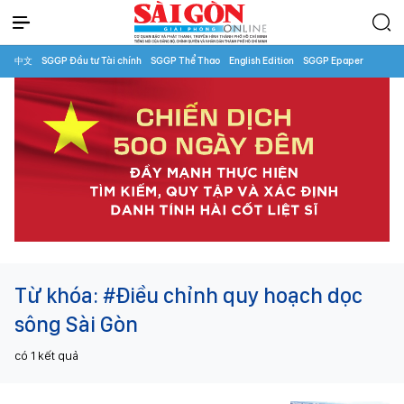
中文
SGGP Đầu tư Tài chính
SGGP Thể Thao
English Edition
SGGP Epaper
Từ khóa:
#Điều chỉnh quy hoạch dọc
sông Sài Gòn
có
1
kết quả