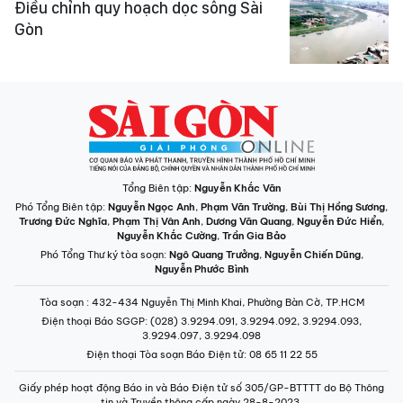
Điều chỉnh quy hoạch dọc sông Sài
Gòn
Tổng Biên tập:
Nguyễn Khắc Văn
Phó Tổng Biên tập:
Nguyễn Ngọc Anh
,
Phạm Văn Trường
,
Bùi Thị Hồng Sương
,
Trương Đức Nghĩa
,
Phạm Thị Vân Anh
,
Dương Văn Quang
,
Nguyễn Đức Hiển
,
Nguyễn Khắc Cường
,
Trần Gia Bảo
Phó Tổng Thư ký tòa soạn:
Ngô Quang Trưởng
,
Nguyễn Chiến Dũng
,
Nguyễn Phước Bình
Tòa soạn
: 432-434 Nguyễn Thị Minh Khai, Phường Bàn Cờ, TP.HCM
Điện thoại Báo SGGP
: (028) 3.9294.091, 3.9294.092, 3.9294.093,
3.9294.097, 3.9294.098
Điện thoại Tòa soạn Báo Điện tử
: 08 65 11 22 55
Giấy phép hoạt động Báo in và Báo Điện tử số 305/GP-BTTTT do Bộ Thông
tin và Truyền thông cấp ngày 28-8-2023.