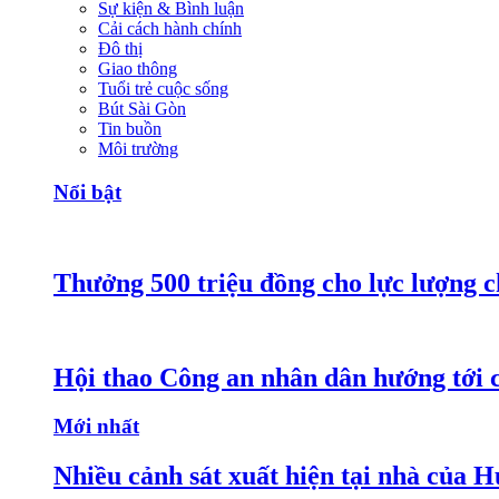
Sự kiện & Bình luận
Cải cách hành chính
Đô thị
Giao thông
Tuổi trẻ cuộc sống
Bút Sài Gòn
Tin buồn
Môi trường
Nổi bật
Thưởng 500 triệu đồng cho lực lượng c
Hội thao Công an nhân dân hướng tới cá
Mới nhất
Nhiều cảnh sát xuất hiện tại nhà của