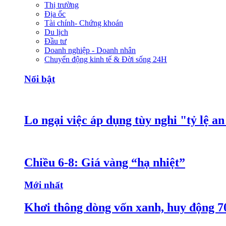
Thị trường
Địa ốc
Tài chính- Chứng khoán
Du lịch
Đầu tư
Doanh nghiệp - Doanh nhân
Chuyển động kinh tế & Đời sống 24H
Nổi bật
Lo ngại việc áp dụng tùy nghi "tỷ lệ a
Chiều 6-8: Giá vàng “hạ nhiệt”
Mới nhất
Khơi thông dòng vốn xanh, huy động 7