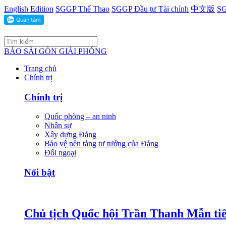
English Edition
SGGP Thể Thao
SGGP Đầu tư Tài chính
中文版
SG
BÁO SÀI GÒN GIẢI PHÓNG
Trang chủ
Chính trị
Chính trị
Quốc phòng – an ninh
Nhân sự
Xây dựng Đảng
Bảo vệ nền tảng tư tưởng của Đảng
Đối ngoại
Nổi bật
Chủ tịch Quốc hội Trần Thanh Mẫn tiế