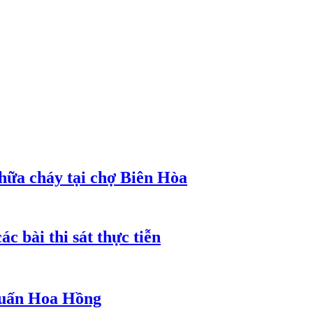
hữa cháy tại chợ Biên Hòa
c bài thi sát thực tiễn
 Huấn Hoa Hồng