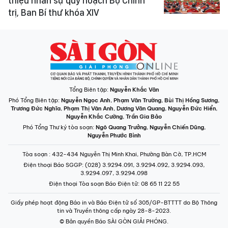
thiệu nhân sự quy hoạch Bộ Chính
trị, Ban Bí thư khóa XIV
Tổng Biên tập:
Nguyễn Khắc Văn
Phó Tổng Biên tập:
Nguyễn Ngọc Anh
,
Phạm Văn Trường
,
Bùi Thị Hồng Sương
,
Trương Đức Nghĩa
,
Phạm Thị Vân Anh
,
Dương Văn Quang
,
Nguyễn Đức Hiển
,
Nguyễn Khắc Cường
,
Trần Gia Bảo
Phó Tổng Thư ký tòa soạn:
Ngô Quang Trưởng
,
Nguyễn Chiến Dũng
,
Nguyễn Phước Bình
Tòa soạn
: 432-434 Nguyễn Thị Minh Khai, Phường Bàn Cờ, TP.HCM
Điện thoại Báo SGGP
: (028) 3.9294.091, 3.9294.092, 3.9294.093,
3.9294.097, 3.9294.098
Điện thoại Tòa soạn Báo Điện tử
: 08 65 11 22 55
Giấy phép hoạt động Báo in và Báo Điện tử số 305/GP-BTTTT do Bộ Thông
tin và Truyền thông cấp ngày 28-8-2023.
© Bản quyền Báo SÀI GÒN GIẢI PHÓNG.