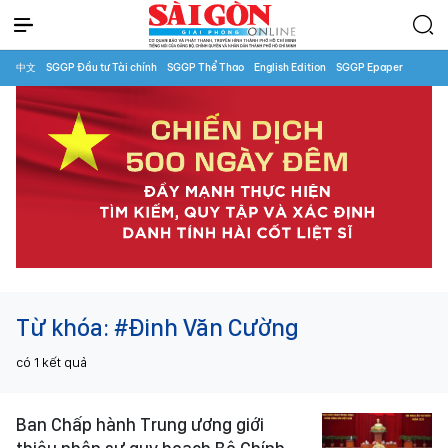
中文
SGGP Đầu tư Tài chính
SGGP Thể Thao
English Edition
SGGP Epaper
Từ khóa:
#Đinh Văn Cường
có
1
kết quả
Ban Chấp hành Trung ương giới