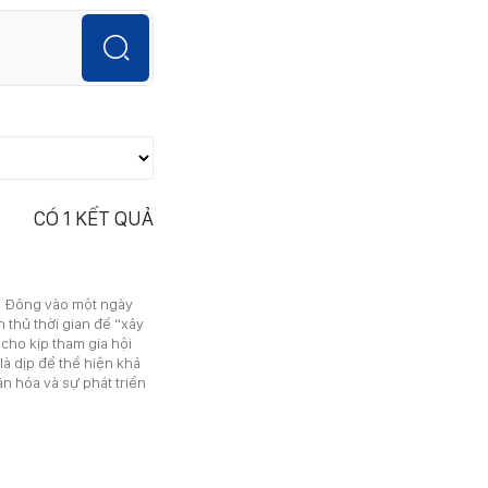
CÓ
1
KẾT QUẢ
à Đông vào một ngày
 thủ thời gian để “xây
cho kịp tham gia hội
là dịp để thể hiện khả
ăn hóa và sự phát triển