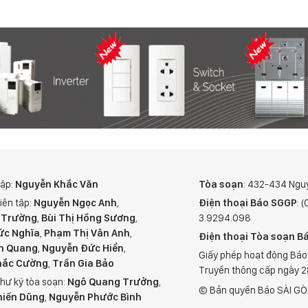
tập:
Nguyễn Khắc Văn
Tòa soạn
: 432-434 Ngu
iên tập:
Nguyễn Ngọc Anh
,
Điện thoại Báo SGGP
: 
 Trường
,
Bùi Thị Hồng Sương
,
3.9294.098
ức Nghĩa
,
Phạm Thị Vân Anh
,
Điện thoại Tòa soạn Bá
n Quang
,
Nguyễn Đức Hiển
,
Giấy phép hoạt động Báo
hắc Cường
,
Trần Gia Bảo
Truyền thông cấp ngày 
hư ký tòa soạn:
Ngô Quang Trưởng
,
© Bản quyền Báo SÀI GÒ
hiến Dũng
,
Nguyễn Phước Bình