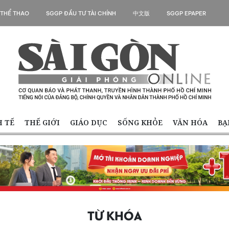
 THỂ THAO
SGGP ĐẦU TƯ TÀI CHÍNH
中文版
SGGP EPAPER
H TẾ
THẾ GIỚI
GIÁO DỤC
SỐNG KHỎE
VĂN HÓA
BẠ
TỪ KHÓA