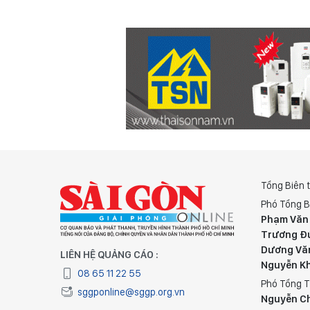
Tổng Biên 
Phó Tổng B
Phạm Văn
Trương Đ
Dương Vă
LIÊN HỆ QUẢNG CÁO :
Nguyễn K
08 65 11 22 55
Phó Tổng T
sggponline@sggp.org.vn
Nguyễn C