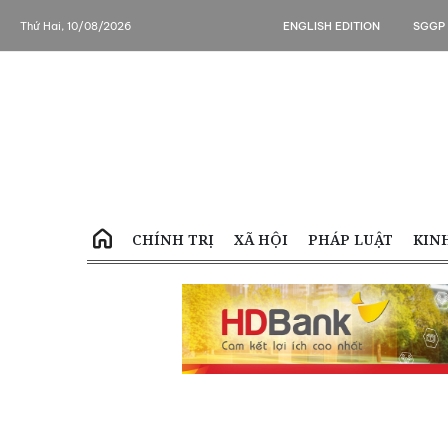
Thứ Hai, 10/08/2026
ENGLISH EDITION
SGGP
CHÍNH TRỊ
XÃ HỘI
PHÁP LUẬT
KIN