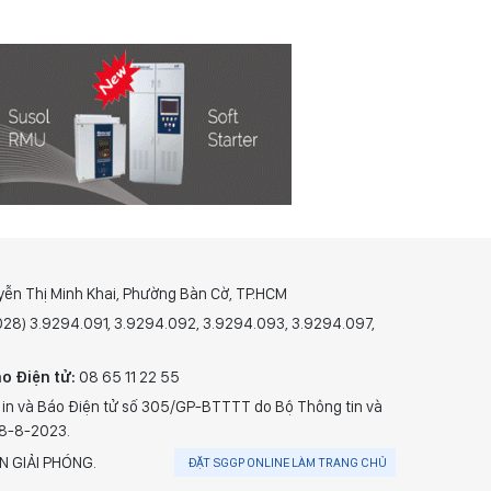
yễn Thị Minh Khai, Phường Bàn Cờ, TP.HCM
(028) 3.9294.091, 3.9294.092, 3.9294.093, 3.9294.097,
o Điện tử:
08 65 11 22 55
 in và Báo Điện tử số 305/GP-BTTTT do Bộ Thông tin và
28-8-2023.
N GIẢI PHÓNG.
ĐẶT SGGP ONLINE LÀM TRANG CHỦ