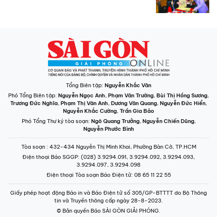
Tổng Biên tập:
Nguyễn Khắc Văn
Phó Tổng Biên tập:
Nguyễn Ngọc Anh
,
Phạm Văn Trường
,
Bùi Thị Hồng Sương
,
Trương Đức Nghĩa
,
Phạm Thị Vân Anh
,
Dương Văn Quang
,
Nguyễn Đức Hiển
,
Nguyễn Khắc Cường
,
Trần Gia Bảo
Phó Tổng Thư ký tòa soạn:
Ngô Quang Trưởng
,
Nguyễn Chiến Dũng
,
Nguyễn Phước Bình
Tòa soạn
: 432-434 Nguyễn Thị Minh Khai, Phường Bàn Cờ, TP.HCM
Điện thoại Báo SGGP
: (028) 3.9294.091, 3.9294.092, 3.9294.093,
3.9294.097, 3.9294.098
Điện thoại Tòa soạn Báo Điện tử
: 08 65 11 22 55
Giấy phép hoạt động Báo in và Báo Điện tử số 305/GP-BTTTT do Bộ Thông
tin và Truyền thông cấp ngày 28-8-2023.
© Bản quyền Báo SÀI GÒN GIẢI PHÓNG.