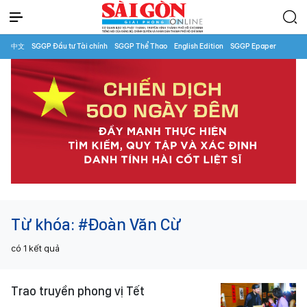
中文
SGGP Đầu tư Tài chính
SGGP Thể Thao
English Edition
SGGP Epaper
Từ khóa:
#Đoàn Văn Cừ
có
1
kết quả
Trao truyền phong vị Tết