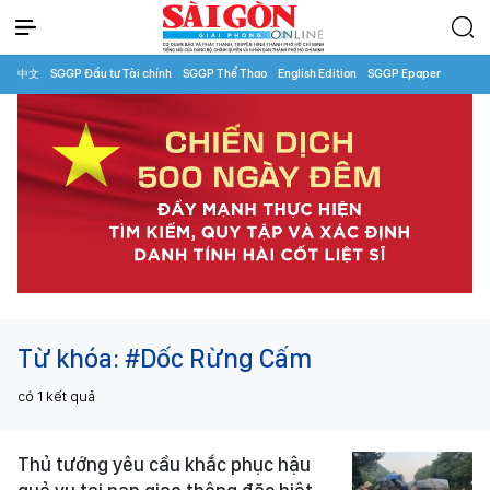
中文
SGGP Đầu tư Tài chính
SGGP Thể Thao
English Edition
SGGP Epaper
Từ khóa:
#Dốc Rừng Cấm
có
1
kết quả
Thủ tướng yêu cầu khắc phục hậu