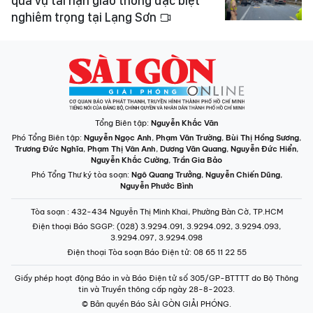
quả vụ tai nạn giao thông đặc biệt
nghiêm trọng tại Lạng Sơn
Tổng Biên tập:
Nguyễn Khắc Văn
Phó Tổng Biên tập:
Nguyễn Ngọc Anh
,
Phạm Văn Trường
,
Bùi Thị Hồng Sương
,
Trương Đức Nghĩa
,
Phạm Thị Vân Anh
,
Dương Văn Quang
,
Nguyễn Đức Hiển
,
Nguyễn Khắc Cường
,
Trần Gia Bảo
Phó Tổng Thư ký tòa soạn:
Ngô Quang Trưởng
,
Nguyễn Chiến Dũng
,
Nguyễn Phước Bình
Tòa soạn
: 432-434 Nguyễn Thị Minh Khai, Phường Bàn Cờ, TP.HCM
Điện thoại Báo SGGP
: (028) 3.9294.091, 3.9294.092, 3.9294.093,
3.9294.097, 3.9294.098
Điện thoại Tòa soạn Báo Điện tử
: 08 65 11 22 55
Giấy phép hoạt động Báo in và Báo Điện tử số 305/GP-BTTTT do Bộ Thông
tin và Truyền thông cấp ngày 28-8-2023.
© Bản quyền Báo SÀI GÒN GIẢI PHÓNG.