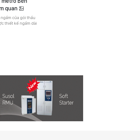
n metro Bến
am quan
a ngầm của gói thầu
ợc thiết kế ngầm dài