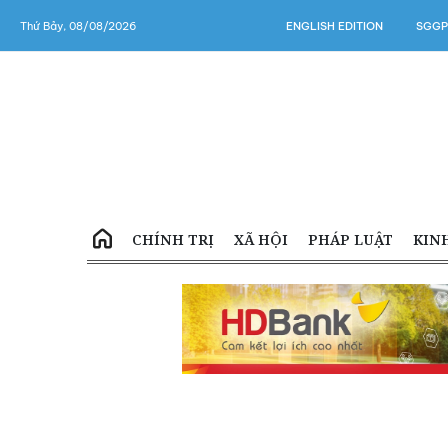
Thứ Bảy, 08/08/2026
ENGLISH EDITION
SGGP
CHÍNH TRỊ
XÃ HỘI
PHÁP LUẬT
KIN