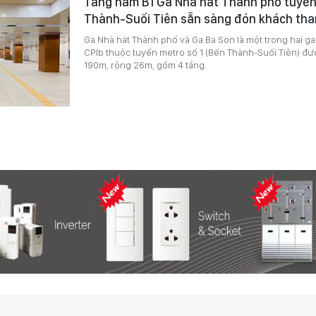
Tầng hầm B1 Ga Nhà hát Thành phố tuyế
Thành-Suối Tiên sẵn sàng đón khách th
Ga Nhà hát Thành phố và Ga Ba Son là một trong hai g
CPlb thuộc tuyến metro số 1 (Bến Thành-Suối Tiên) đư
190m, rộng 26m, gồm 4 tầng.