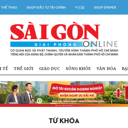
 THỂ THAO
SGGP ĐẦU TƯ TÀI CHÍNH
中文版
SGGP EPAPER
H TẾ
THẾ GIỚI
GIÁO DỤC
SỐNG KHỎE
VĂN HÓA
BẠ
TỪ KHÓA