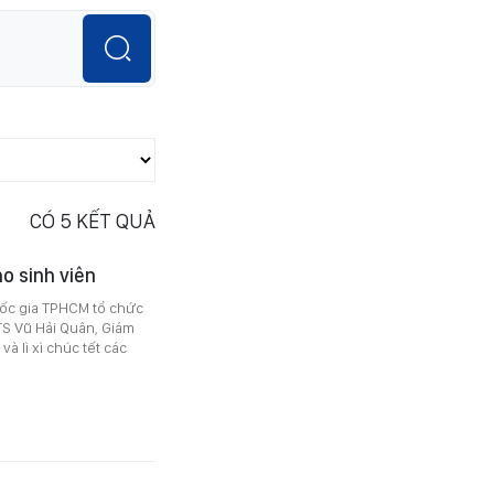
CÓ
5
KẾT QUẢ
o sinh viên
uốc gia TPHCM tổ chức
-TS Vũ Hải Quân, Giám
 lì xì chúc tết các