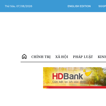
Thứ Sáu, 07/08/2026
ENGLISH EDITION
SGGP
CHÍNH TRỊ
XÃ HỘI
PHÁP LUẬT
KIN