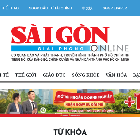
 THỂ THAO
SGGP ĐẦU TƯ TÀI CHÍNH
中文版
SGGP EPAPER
H TẾ
THẾ GIỚI
GIÁO DỤC
SỐNG KHỎE
VĂN HÓA
BẠ
TỪ KHÓA