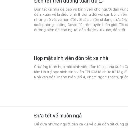
Đón tết trên đường tuần tra
Đón tết xa nhà để bảo vệ bình yên cho người dân vùng
đến, xuân về là điều bình thường đối với cán bộ, chiến
nhưng sẽ vất vả hơn đối với các chiến sĩ đang trực 24/
soát phòng, chống Covid-19 trên tuyến biên giới. Tết c
đường biên để cho người dân được vui xuân, đón tết.
Họp mặt sinh viên đón tết xa nhà
Chương trình họp mặt sinh viên đón tết xa nhà Xuân 
tâm Hỗ trợ học sinh sinh viên TPHCM tổ chức từ 13 giờ 
Nhà văn hóa Thanh niên (số 4, Phạm Ngọc Thạch, quận
Đưa tết về muôn ngả
Để đưa những người dân xa xứ về quê đón tết cùng gia