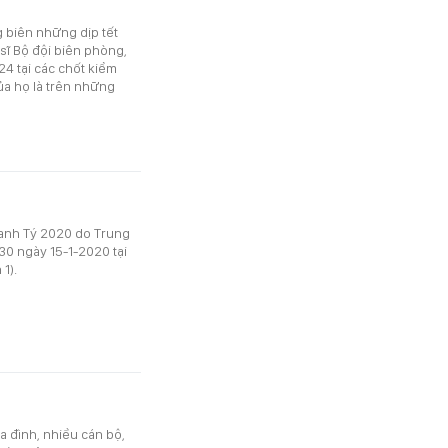
 biên những dịp tết
 sĩ Bộ đội biên phòng,
24 tại các chốt kiểm
ủa họ là trên những
Canh Tý 2020 do Trung
30 ngày 15-1-2020 tại
 1).
 đình, nhiều cán bộ,