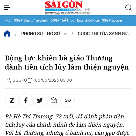
中文
SGGP Đầu tư Tài chính
SGGP Thể Thao
English Edition
SGGP Epaper
PHÓNG SỰ - HỒ SƠ
CUỘC THI TỎA SÁNG GIÁ TRỊ
Động lực khiến bà giáo Thương
dành tiền tích lũy làm thiện nguyện
SGGPO
05/06/2025 09:00
Bà Hồ Thị Thương, 72 tuổi, đã dành phần tiền
tích lũy của chính mình để làm thiện nguyện.
Với bà Thương, những ổ bánh mì, cân gạo được