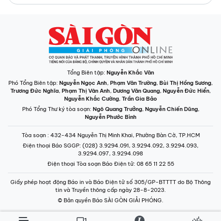
Tổng Biên tập:
Nguyễn Khắc Văn
Phó Tổng Biên tập:
Nguyễn Ngọc Anh
,
Phạm Văn Trường
,
Bùi Thị Hồng Sương
,
Trương Đức Nghĩa
,
Phạm Thị Vân Anh
,
Dương Văn Quang
,
Nguyễn Đức Hiển
,
Nguyễn Khắc Cường
,
Trần Gia Bảo
Phó Tổng Thư ký tòa soạn:
Ngô Quang Trưởng
,
Nguyễn Chiến Dũng
,
Nguyễn Phước Bình
Tòa soạn
: 432-434 Nguyễn Thị Minh Khai, Phường Bàn Cờ, TP.HCM
Điện thoại Báo SGGP
: (028) 3.9294.091, 3.9294.092, 3.9294.093,
3.9294.097, 3.9294.098
Điện thoại Tòa soạn Báo Điện tử
: 08 65 11 22 55
Giấy phép hoạt động Báo in và Báo Điện tử số 305/GP-BTTTT do Bộ Thông
tin và Truyền thông cấp ngày 28-8-2023.
© Bản quyền Báo SÀI GÒN GIẢI PHÓNG.