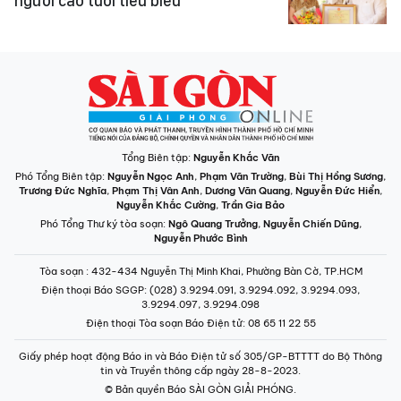
người cao tuổi tiêu biểu
Tổng Biên tập:
Nguyễn Khắc Văn
Phó Tổng Biên tập:
Nguyễn Ngọc Anh
,
Phạm Văn Trường
,
Bùi Thị Hồng Sương
,
Trương Đức Nghĩa
,
Phạm Thị Vân Anh
,
Dương Văn Quang
,
Nguyễn Đức Hiển
,
Nguyễn Khắc Cường
,
Trần Gia Bảo
Phó Tổng Thư ký tòa soạn:
Ngô Quang Trưởng
,
Nguyễn Chiến Dũng
,
Nguyễn Phước Bình
Tòa soạn
: 432-434 Nguyễn Thị Minh Khai, Phường Bàn Cờ, TP.HCM
Điện thoại Báo SGGP
: (028) 3.9294.091, 3.9294.092, 3.9294.093,
3.9294.097, 3.9294.098
Điện thoại Tòa soạn Báo Điện tử
: 08 65 11 22 55
Giấy phép hoạt động Báo in và Báo Điện tử số 305/GP-BTTTT do Bộ Thông
tin và Truyền thông cấp ngày 28-8-2023.
© Bản quyền Báo SÀI GÒN GIẢI PHÓNG.