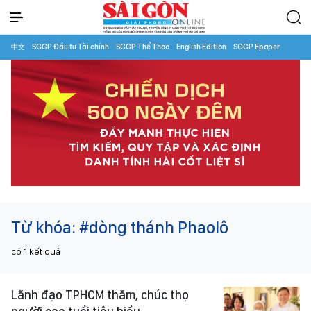
中文
SGGP Đầu tư Tài chính
SGGP Thể Thao
English Edition
SGGP Epaper
Từ khóa:
#dòng thánh Phaolô
có
1
kết quả
Lãnh đạo TPHCM thăm, chúc thọ