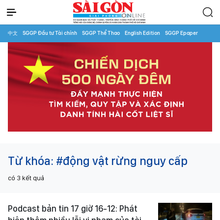
中文
SGGP Đầu tư Tài chính
SGGP Thể Thao
English Edition
SGGP Epaper
Từ khóa:
#động vật rừng nguy cấp
có
3
kết quả
Podcast bản tin 17 giờ 16-12: Phát