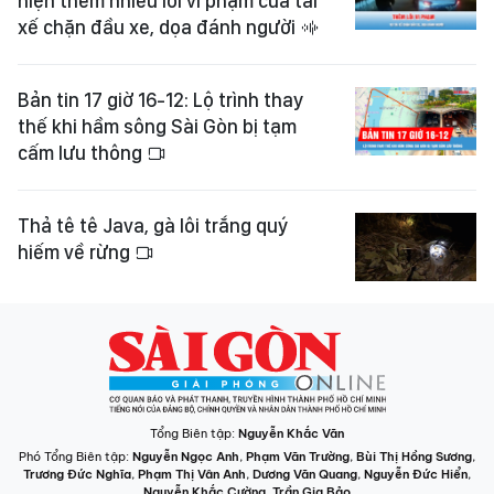
hiện thêm nhiều lỗi vi phạm của tài
xế chặn đầu xe, dọa đánh người
Bản tin 17 giờ 16-12: Lộ trình thay
thế khi hầm sông Sài Gòn bị tạm
cấm lưu thông
Thả tê tê Java, gà lôi trắng quý
hiếm về rừng
Tổng Biên tập:
Nguyễn Khắc Văn
Phó Tổng Biên tập:
Nguyễn Ngọc Anh
,
Phạm Văn Trường
,
Bùi Thị Hồng Sương
,
Trương Đức Nghĩa
,
Phạm Thị Vân Anh
,
Dương Văn Quang
,
Nguyễn Đức Hiển
,
Nguyễn Khắc Cường
,
Trần Gia Bảo