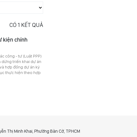
CÓ
1
KẾT QUẢ
ư kiện chính
ác công - tư (Luật PPP)
 dừng triển khai dự án
 và hợp đồng dự án ký
 tục thực hiện theo hợp
yễn Thị Minh Khai, Phường Bàn Cờ, TP.HCM