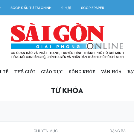
O
SGGP ĐẦU TƯ TÀI CHÍNH
中文版
SGGP EPAPER
H TẾ
THẾ GIỚI
GIÁO DỤC
SỐNG KHỎE
VĂN HÓA
BẠ
TỪ KHÓA
CHUYÊN MỤC
DẠNG BÀI