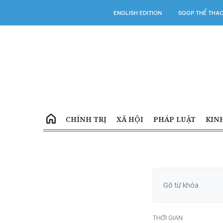
ENGLISH EDITION
SGGP THỂ THA
CHÍNH TRỊ
XÃ HỘI
PHÁP LUẬT
KIN
THỜI GIAN