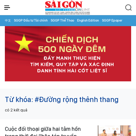
中文
SGGP Đầu tư Tài chính
SGGP Thể Thao
English Edition
SGGP Epaper
Từ khóa:
#Đường rộng thênh thang
có
2
kết quả
Cuộc đối thoại giữa hai tâm hồn