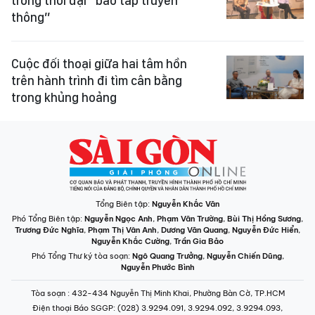
trong thời đại “bão táp truyền
thông”
Cuộc đối thoại giữa hai tâm hồn
trên hành trình đi tìm cân bằng
trong khủng hoảng
Tổng Biên tập:
Nguyễn Khắc Văn
Phó Tổng Biên tập:
Nguyễn Ngọc Anh
,
Phạm Văn Trường
,
Bùi Thị Hồng Sương
,
Trương Đức Nghĩa
,
Phạm Thị Vân Anh
,
Dương Văn Quang
,
Nguyễn Đức Hiển
,
Nguyễn Khắc Cường
,
Trần Gia Bảo
Phó Tổng Thư ký tòa soạn:
Ngô Quang Trưởng
,
Nguyễn Chiến Dũng
,
Nguyễn Phước Bình
Tòa soạn
: 432-434 Nguyễn Thị Minh Khai, Phường Bàn Cờ, TP.HCM
Điện thoại Báo SGGP
: (028) 3.9294.091, 3.9294.092, 3.9294.093,