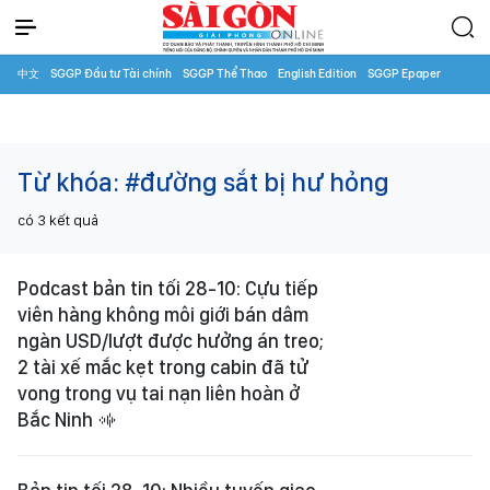
中文
SGGP Đầu tư Tài chính
SGGP Thể Thao
English Edition
SGGP Epaper
Từ khóa:
#đường sắt bị hư hỏng
có
3
kết quả
Podcast bản tin tối 28-10: Cựu tiếp
viên hàng không môi giới bán dâm
ngàn USD/lượt được hưởng án treo;
2 tài xế mắc kẹt trong cabin đã tử
vong trong vụ tai nạn liên hoàn ở
Bắc Ninh