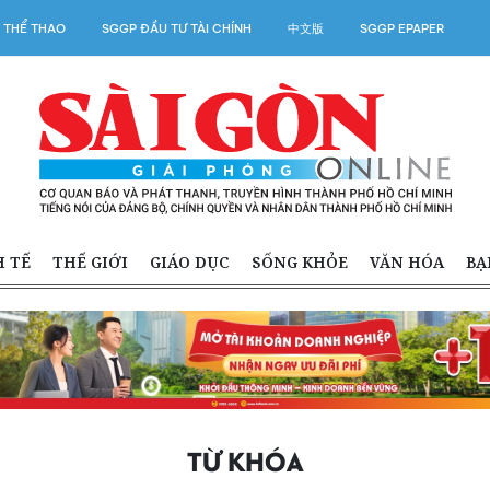
 THỂ THAO
SGGP ĐẦU TƯ TÀI CHÍNH
中文版
SGGP EPAPER
H TẾ
THẾ GIỚI
GIÁO DỤC
SỐNG KHỎE
VĂN HÓA
BẠ
TỪ KHÓA