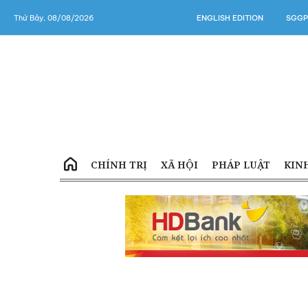
Thứ Bảy, 08/08/2026
ENGLISH EDITION
SGGP
CHÍNH TRỊ
XÃ HỘI
PHÁP LUẬT
KIN