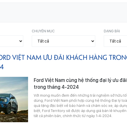
CHUYÊN MỤC
DẠNG BÀI
ORD VIỆT NAM ƯU ĐÃI KHÁCH HÀNG TRO
24
Ford Việt Nam cùng hệ thống đại lý ưu đã
trong tháng 4-2024
Với mong muốn đem đến những trải nghiệm sở hữu tốt 
dùng, Ford Việt Nam phối hợp cùng hệ thống Đại lý toà
quà tặng đặc biệt về bảo hành và chăm sóc xe, áp dụn
biệt, Ford Territory sẽ được áp dụng giá bán lẻ khuyến
tất cả phiên bản, chính thức từ ngày 1-4-2024.