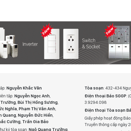
tập:
Nguyễn Khắc Văn
Tòa soạn
: 432-434 Ngu
iên tập:
Nguyễn Ngọc Anh
,
Điện thoại Báo SGGP
: 
 Trường
,
Bùi Thị Hồng Sương
,
3.9294.098
ức Nghĩa
,
Phạm Thị Vân Anh
,
Điện thoại Tòa soạn Bá
n Quang
,
Nguyễn Đức Hiển
,
Giấy phép hoạt động Báo
hắc Cường
,
Trần Gia Bảo
Truyền thông cấp ngày 
hư ký tòa soạn:
Ngô Quang Trưởng
,