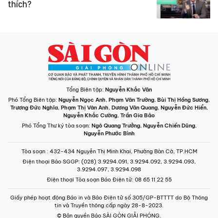
thích?
Tổng Biên tập:
Nguyễn Khắc Văn
Phó Tổng Biên tập:
Nguyễn Ngọc Anh
,
Phạm Văn Trường
,
Bùi Thị Hồng Sương
,
Trương Đức Nghĩa
,
Phạm Thị Vân Anh
,
Dương Văn Quang
,
Nguyễn Đức Hiển
,
Nguyễn Khắc Cường
,
Trần Gia Bảo
Phó Tổng Thư ký tòa soạn:
Ngô Quang Trưởng
,
Nguyễn Chiến Dũng
,
Nguyễn Phước Bình
Tòa soạn
: 432-434 Nguyễn Thị Minh Khai, Phường Bàn Cờ, TP.HCM
Điện thoại Báo SGGP
: (028) 3.9294.091, 3.9294.092, 3.9294.093,
3.9294.097, 3.9294.098
Điện thoại Tòa soạn Báo Điện tử
: 08 65 11 22 55
Giấy phép hoạt động Báo in và Báo Điện tử số 305/GP-BTTTT do Bộ Thông
tin và Truyền thông cấp ngày 28-8-2023.
© Bản quyền Báo SÀI GÒN GIẢI PHÓNG.