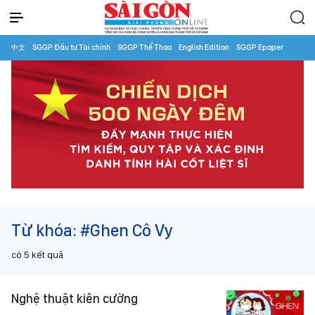
中文
SGGP Đầu tư Tài chính
SGGP Thể Thao
English Edition
SGGP Epaper
Từ khóa:
#Ghen Cô Vy
có
5
kết quả
Nghệ thuật kiên cường