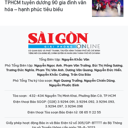
TPHCM tuyên dương 90 gia đình văn
hóa – hạnh phúc tiêu biểu
Tổng Biên tập:
Nguyễn Khắc Văn
Phó Tổng Biên tập:
Nguyễn Ngọc Anh
,
Phạm Văn Trường
,
Bùi Thị Hồng Sương
,
Trương Đức Nghĩa
,
Phạm Thị Vân Anh
,
Dương Văn Quang
,
Nguyễn Đức Hiển
,
Nguyễn Khắc Cường
,
Trần Gia Bảo
Phó Tổng Thư ký tòa soạn:
Ngô Quang Trưởng
,
Nguyễn Chiến Dũng
,
Nguyễn Phước Bình
Tòa soạn
: 432-434 Nguyễn Thị Minh Khai, Phường Bàn Cờ, TP.HCM
Điện thoại Báo SGGP
: (028) 3.9294.091, 3.9294.092, 3.9294.093,
3.9294.097, 3.9294.098
Điện thoại Tòa soạn Báo Điện tử
: 08 65 11 22 55
Giấy phép hoạt động Báo in và Báo Điện tử số 305/GP-BTTTT do Bộ Thông
tin và Truyền thông cấp ngày 28-8-2023.