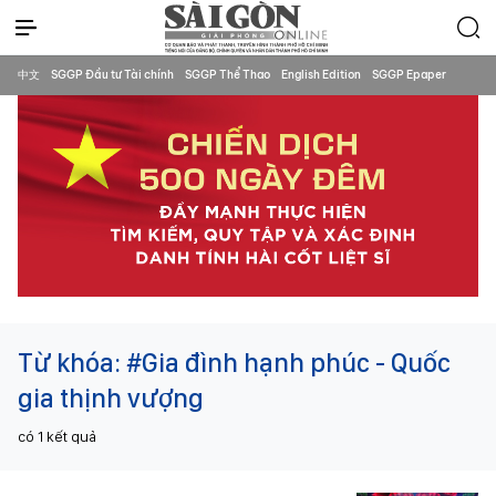
中文
SGGP Đầu tư Tài chính
SGGP Thể Thao
English Edition
SGGP Epaper
Từ khóa:
#Gia đình hạnh phúc - Quốc
gia thịnh vượng
có
1
kết quả