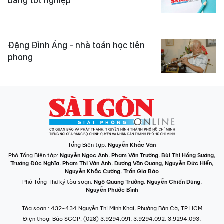
bằng tốt nghiệp
Đặng Đình Áng - nhà toán học tiên
phong
Tổng Biên tập:
Nguyễn Khắc Văn
Phó Tổng Biên tập:
Nguyễn Ngọc Anh
,
Phạm Văn Trường
,
Bùi Thị Hồng Sương
,
Trương Đức Nghĩa
,
Phạm Thị Vân Anh
,
Dương Văn Quang
,
Nguyễn Đức Hiển
,
Nguyễn Khắc Cường
,
Trần Gia Bảo
Phó Tổng Thư ký tòa soạn:
Ngô Quang Trưởng
,
Nguyễn Chiến Dũng
,
Nguyễn Phước Bình
Tòa soạn
: 432-434 Nguyễn Thị Minh Khai, Phường Bàn Cờ, TP.HCM
Điện thoại Báo SGGP
: (028) 3.9294.091, 3.9294.092, 3.9294.093,