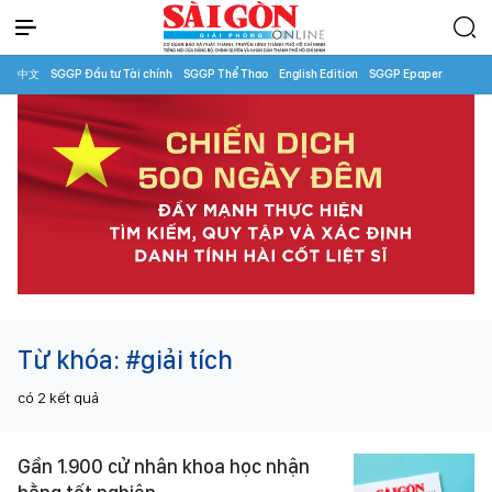
中文
SGGP Đầu tư Tài chính
SGGP Thể Thao
English Edition
SGGP Epaper
Từ khóa:
#giải tích
có
2
kết quả
Gần 1.900 cử nhân khoa học nhận