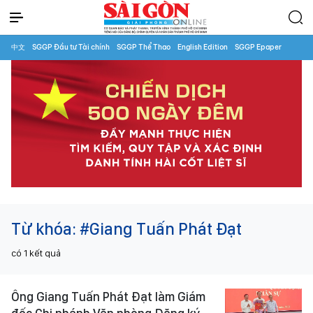
中文
SGGP Đầu tư Tài chính
SGGP Thể Thao
English Edition
SGGP Epaper
Từ khóa:
#Giang Tuấn Phát Đạt
có
1
kết quả
Ông Giang Tuấn Phát Đạt làm Giám