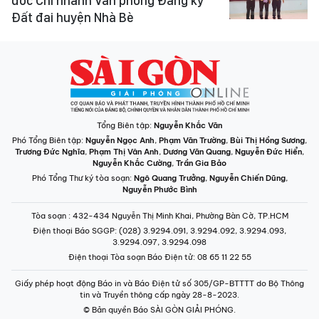
đốc Chi nhánh Văn phòng Đăng ký
Đất đai huyện Nhà Bè
Tổng Biên tập:
Nguyễn Khắc Văn
Phó Tổng Biên tập:
Nguyễn Ngọc Anh
,
Phạm Văn Trường
,
Bùi Thị Hồng Sương
,
Trương Đức Nghĩa
,
Phạm Thị Vân Anh
,
Dương Văn Quang
,
Nguyễn Đức Hiển
,
Nguyễn Khắc Cường
,
Trần Gia Bảo
Phó Tổng Thư ký tòa soạn:
Ngô Quang Trưởng
,
Nguyễn Chiến Dũng
,
Nguyễn Phước Bình
Tòa soạn
: 432-434 Nguyễn Thị Minh Khai, Phường Bàn Cờ, TP.HCM
Điện thoại Báo SGGP
: (028) 3.9294.091, 3.9294.092, 3.9294.093,
3.9294.097, 3.9294.098
Điện thoại Tòa soạn Báo Điện tử
: 08 65 11 22 55
Giấy phép hoạt động Báo in và Báo Điện tử số 305/GP-BTTTT do Bộ Thông
tin và Truyền thông cấp ngày 28-8-2023.
© Bản quyền Báo SÀI GÒN GIẢI PHÓNG.