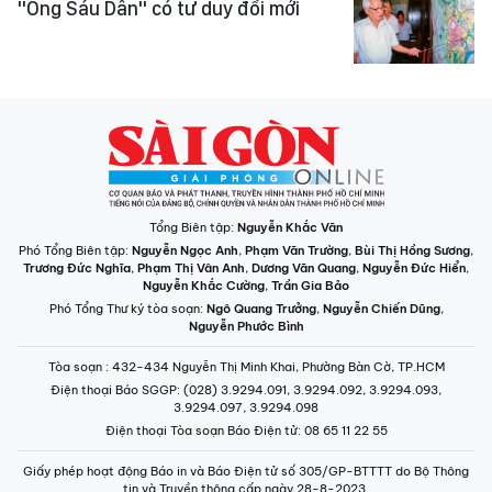
"Ông Sáu Dân" có tư duy đổi mới
Tổng Biên tập:
Nguyễn Khắc Văn
Phó Tổng Biên tập:
Nguyễn Ngọc Anh
,
Phạm Văn Trường
,
Bùi Thị Hồng Sương
,
Trương Đức Nghĩa
,
Phạm Thị Vân Anh
,
Dương Văn Quang
,
Nguyễn Đức Hiển
,
Nguyễn Khắc Cường
,
Trần Gia Bảo
Phó Tổng Thư ký tòa soạn:
Ngô Quang Trưởng
,
Nguyễn Chiến Dũng
,
Nguyễn Phước Bình
Tòa soạn
: 432-434 Nguyễn Thị Minh Khai, Phường Bàn Cờ, TP.HCM
Điện thoại Báo SGGP
: (028) 3.9294.091, 3.9294.092, 3.9294.093,
3.9294.097, 3.9294.098
Điện thoại Tòa soạn Báo Điện tử
: 08 65 11 22 55
Giấy phép hoạt động Báo in và Báo Điện tử số 305/GP-BTTTT do Bộ Thông
tin và Truyền thông cấp ngày 28-8-2023.