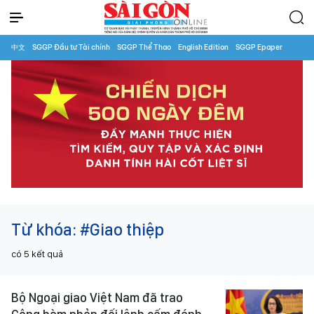
中文
SGGP Đầu tư Tài chính
SGGP Thể Thao
English Edition
SGGP Epaper
Từ khóa:
#Giao thiệp
có
5
kết quả
Bộ Ngoại giao Việt Nam đã trao