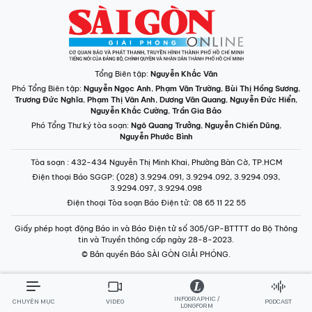
Tổng Biên tập:
Nguyễn Khắc Văn
Phó Tổng Biên tập:
Nguyễn Ngọc Anh
,
Phạm Văn Trường
,
Bùi Thị Hồng Sương
,
Trương Đức Nghĩa
,
Phạm Thị Vân Anh
,
Dương Văn Quang
,
Nguyễn Đức Hiển
,
Nguyễn Khắc Cường
,
Trần Gia Bảo
Phó Tổng Thư ký tòa soạn:
Ngô Quang Trưởng
,
Nguyễn Chiến Dũng
,
Nguyễn Phước Bình
Tòa soạn
: 432-434 Nguyễn Thị Minh Khai, Phường Bàn Cờ, TP.HCM
Điện thoại Báo SGGP
: (028) 3.9294.091, 3.9294.092, 3.9294.093,
3.9294.097, 3.9294.098
Điện thoại Tòa soạn Báo Điện tử
: 08 65 11 22 55
Giấy phép hoạt động Báo in và Báo Điện tử số 305/GP-BTTTT do Bộ Thông
tin và Truyền thông cấp ngày 28-8-2023.
© Bản quyền Báo SÀI GÒN GIẢI PHÓNG.
INFOGRAPHIC /
CHUYÊN MỤC
VIDEO
PODCAST
LONGFORM