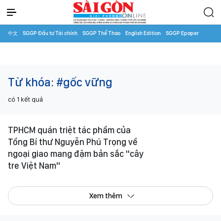
中文
SGGP Đầu tư Tài chính
SGGP Thể Thao
English Edition
SGGP Epaper
Từ khóa:
#gốc vững
có
1
kết quả
TPHCM quán triệt tác phẩm của
Tổng Bí thư Nguyễn Phú Trọng về
ngoại giao mang đậm bản sắc "cây
tre Việt Nam"
Xem thêm