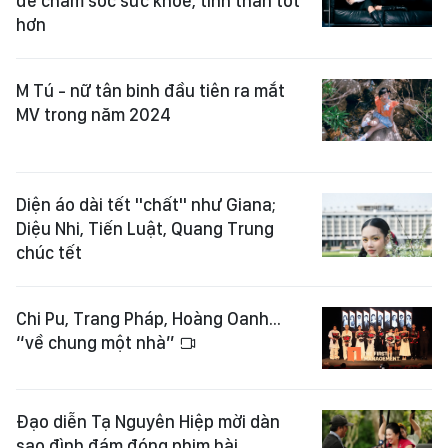
để chăm sóc sức khỏe, tinh thần tốt
hơn
M Tú - nữ tân binh đầu tiên ra mắt
MV trong năm 2024
Diện áo dài tết "chất" như Giana;
Diệu Nhi, Tiến Luật, Quang Trung
chúc tết
Chi Pu, Trang Pháp, Hoàng Oanh...
“về chung một nhà”
Đạo diễn Tạ Nguyên Hiệp mời dàn
sao đình đám đóng phim hài