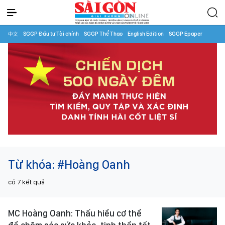
中文
SGGP Đầu tư Tài chính
SGGP Thể Thao
English Edition
SGGP Epaper
Từ khóa:
#Hoàng Oanh
có
7
kết quả
MC Hoàng Oanh: Thấu hiểu cơ thể