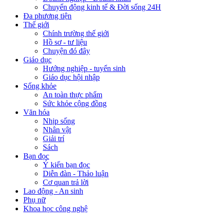
Chuyển động kinh tế & Đời sống 24H
Đa phương tiện
Thế giới
Chính trường thế giới
Hồ sơ - tư liệu
Chuyện đó đây
Giáo dục
Hướng nghiệp - tuyển sinh
Giáo dục hội nhập
Sống khỏe
An toàn thực phẩm
Sức khỏe cộng đồng
Văn hóa
Nhịp sống
Nhân vật
Giải trí
Sách
Bạn đọc
Ý kiến bạn đọc
Diễn đàn - Thảo luận
Cơ quan trả lời
Lao động - An sinh
Phụ nữ
Khoa học công nghệ