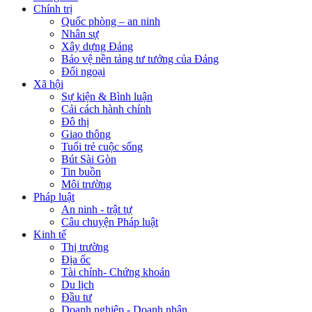
Chính trị
Quốc phòng – an ninh
Nhân sự
Xây dựng Đảng
Bảo vệ nền tảng tư tưởng của Đảng
Đối ngoại
Xã hội
Sự kiện & Bình luận
Cải cách hành chính
Đô thị
Giao thông
Tuổi trẻ cuộc sống
Bút Sài Gòn
Tin buồn
Môi trường
Pháp luật
An ninh - trật tự
Câu chuyện Pháp luật
Kinh tế
Thị trường
Địa ốc
Tài chính- Chứng khoán
Du lịch
Đầu tư
Doanh nghiệp - Doanh nhân