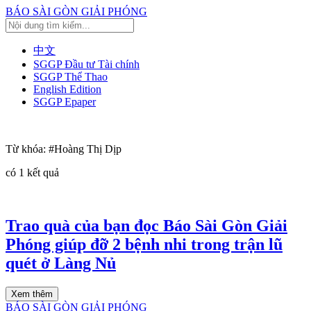
BÁO SÀI GÒN GIẢI PHÓNG
中文
SGGP Đầu tư Tài chính
SGGP Thể Thao
English Edition
SGGP Epaper
Từ khóa:
#Hoàng Thị Dịp
có
1
kết quả
Trao quà của bạn đọc Báo Sài Gòn Giải
Phóng giúp đỡ 2 bệnh nhi trong trận lũ
quét ở Làng Nủ
Xem thêm
BÁO SÀI GÒN GIẢI PHÓNG