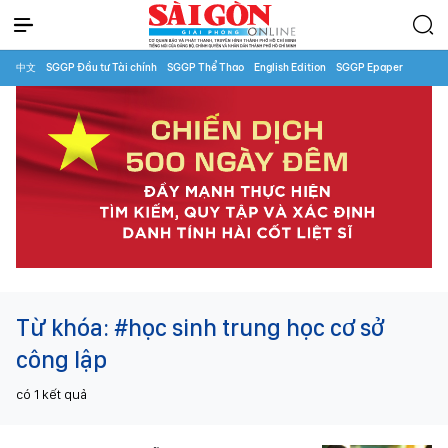
中文
SGGP Đầu tư Tài chính
SGGP Thể Thao
English Edition
SGGP Epaper
Từ khóa:
#học sinh trung học cơ sở
công lập
có
1
kết quả