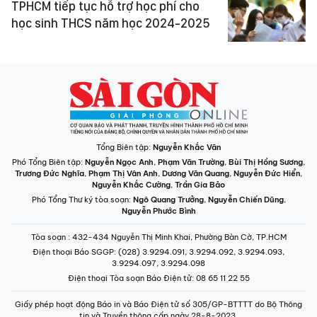
TPHCM tiếp tục hỗ trợ học phí cho
học sinh THCS năm học 2024-2025
Tổng Biên tập:
Nguyễn Khắc Văn
Phó Tổng Biên tập:
Nguyễn Ngọc Anh
,
Phạm Văn Trường
,
Bùi Thị Hồng Sương
,
Trương Đức Nghĩa
,
Phạm Thị Vân Anh
,
Dương Văn Quang
,
Nguyễn Đức Hiển
,
Nguyễn Khắc Cường
,
Trần Gia Bảo
Phó Tổng Thư ký tòa soạn:
Ngô Quang Trưởng
,
Nguyễn Chiến Dũng
,
Nguyễn Phước Bình
Tòa soạn
: 432-434 Nguyễn Thị Minh Khai, Phường Bàn Cờ, TP.HCM
Điện thoại Báo SGGP
: (028) 3.9294.091, 3.9294.092, 3.9294.093,
3.9294.097, 3.9294.098
Điện thoại Tòa soạn Báo Điện tử
: 08 65 11 22 55
Giấy phép hoạt động Báo in và Báo Điện tử số 305/GP-BTTTT do Bộ Thông
tin và Truyền thông cấp ngày 28-8-2023.