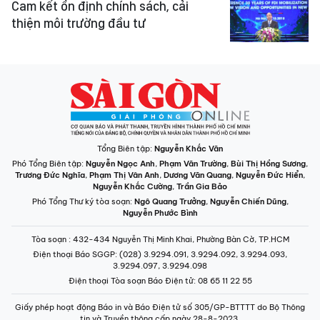
Cam kết ổn định chính sách, cải
thiện môi trường đầu tư
Tổng Biên tập:
Nguyễn Khắc Văn
Phó Tổng Biên tập:
Nguyễn Ngọc Anh
,
Phạm Văn Trường
,
Bùi Thị Hồng Sương
,
Trương Đức Nghĩa
,
Phạm Thị Vân Anh
,
Dương Văn Quang
,
Nguyễn Đức Hiển
,
Nguyễn Khắc Cường
,
Trần Gia Bảo
Phó Tổng Thư ký tòa soạn:
Ngô Quang Trưởng
,
Nguyễn Chiến Dũng
,
Nguyễn Phước Bình
Tòa soạn
: 432-434 Nguyễn Thị Minh Khai, Phường Bàn Cờ, TP.HCM
Điện thoại Báo SGGP
: (028) 3.9294.091, 3.9294.092, 3.9294.093,
3.9294.097, 3.9294.098
Điện thoại Tòa soạn Báo Điện tử
: 08 65 11 22 55
Giấy phép hoạt động Báo in và Báo Điện tử số 305/GP-BTTTT do Bộ Thông
tin và Truyền thông cấp ngày 28-8-2023.