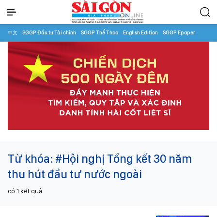
中文
SGGP Đầu tư Tài chính
SGGP Thể Thao
English Edition
SGGP Epaper
Từ khóa:
#Hội nghị Tổng kết 30 năm
thu hút đầu tư nước ngoài
có
1
kết quả