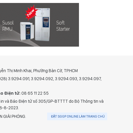
yễn Thị Minh Khai, Phường Bàn Cờ, TP.HCM
(028) 3.9294.091, 3.9294.092, 3.9294.093, 3.9294.097,
o Điện tử:
08 65 11 22 55
 in và Báo Điện tử số 305/GP-BTTTT do Bộ Thông tin và
28-8-2023.
N GIẢI PHÓNG.
ĐẶT SGGP ONLINE LÀM TRANG CHỦ