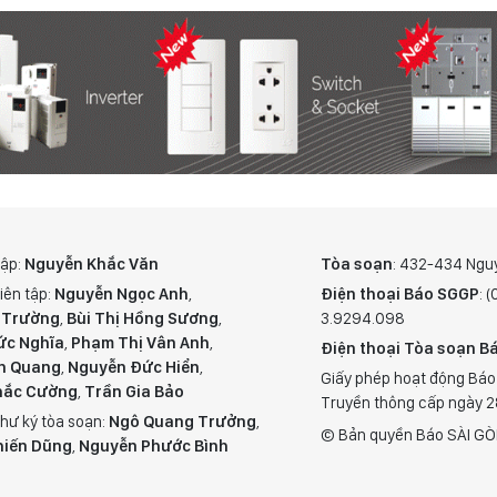
tập:
Nguyễn Khắc Văn
Tòa soạn
: 432-434 Ngu
iên tập:
Nguyễn Ngọc Anh
,
Điện thoại Báo SGGP
: 
 Trường
,
Bùi Thị Hồng Sương
,
3.9294.098
ức Nghĩa
,
Phạm Thị Vân Anh
,
Điện thoại Tòa soạn Bá
n Quang
,
Nguyễn Đức Hiển
,
Giấy phép hoạt động Báo
hắc Cường
,
Trần Gia Bảo
Truyền thông cấp ngày 
hư ký tòa soạn:
Ngô Quang Trưởng
,
© Bản quyền Báo SÀI GÒ
hiến Dũng
,
Nguyễn Phước Bình