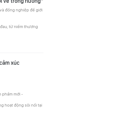
ời về trong hương"
 và đồng nghiệp để giới
 đau, từ niềm thương
 cảm xúc
n phẩm mới -
g hoạt động sôi nổi tại