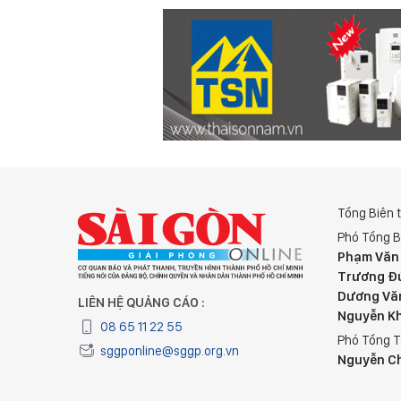
Tổng Biên 
Phó Tổng B
Phạm Văn
Trương Đ
Dương Vă
LIÊN HỆ QUẢNG CÁO :
Nguyễn K
08 65 11 22 55
Phó Tổng T
sggponline@sggp.org.vn
Nguyễn C