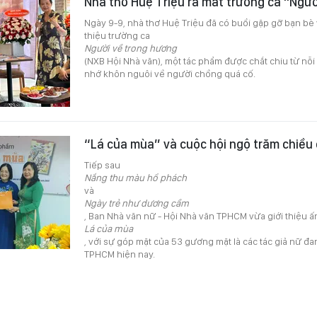
Nhà thơ Huệ Triệu ra mắt trường ca "Ngư
Ngày 9-9, nhà thơ Huệ Triệu đã có buổi gặp gỡ bạn bè
thiệu trường ca
Người về trong hương
(NXB Hội Nhà văn), một tác phẩm được chắt chiu từ nỗi
nhớ khôn nguôi về người chồng quá cố.
“Lá của mùa” và cuộc hội ngộ trăm chiều
Tiếp sau
Nắng thu màu hổ phách
và
Ngày trẻ như dương cầm
, Ban Nhà văn nữ - Hội Nhà văn TPHCM vừa giới thiệu ấ
Lá của mùa
, với sự góp mặt của 53 gương mặt là các tác giả nữ đan
TPHCM hiện nay.