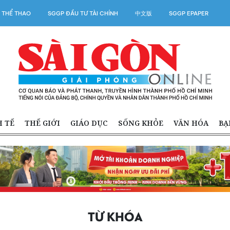
 THỂ THAO
SGGP ĐẦU TƯ TÀI CHÍNH
中文版
SGGP EPAPER
H TẾ
THẾ GIỚI
GIÁO DỤC
SỐNG KHỎE
VĂN HÓA
BẠ
TỪ KHÓA