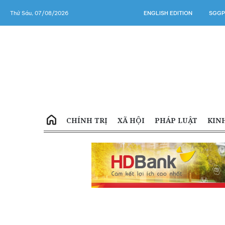
Thứ Sáu, 07/08/2026
ENGLISH EDITION
SGGP
CHÍNH TRỊ
XÃ HỘI
PHÁP LUẬT
KIN