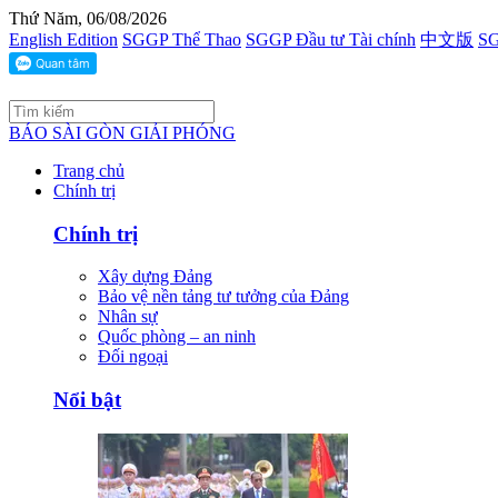
Thứ Năm, 06/08/2026
English Edition
SGGP Thể Thao
SGGP Đầu tư Tài chính
中文版
SG
BÁO SÀI GÒN GIẢI PHÓNG
Trang chủ
Chính trị
Chính trị
Xây dựng Đảng
Bảo vệ nền tảng tư tưởng của Đảng
Nhân sự
Quốc phòng – an ninh
Đối ngoại
Nổi bật