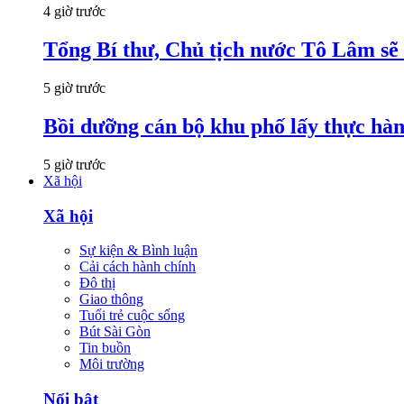
4 giờ trước
Tổng Bí thư, Chủ tịch nước Tô Lâm sẽ
5 giờ trước
Bồi dưỡng cán bộ khu phố lấy thực hà
5 giờ trước
Xã hội
Xã hội
Sự kiện & Bình luận
Cải cách hành chính
Đô thị
Giao thông
Tuổi trẻ cuộc sống
Bút Sài Gòn
Tin buồn
Môi trường
Nổi bật