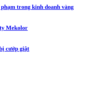
i phạm trong kinh doanh vàng
 ty Mekolor
bị cướp giật