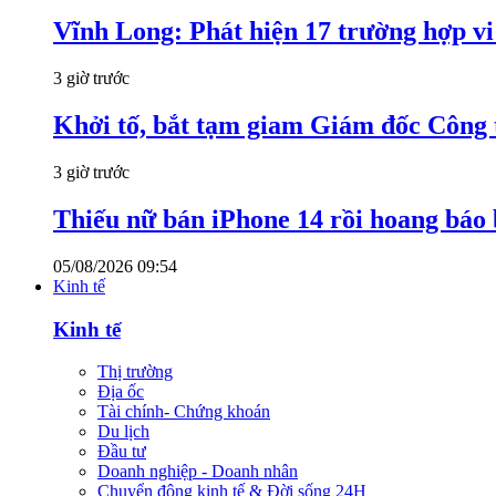
Vĩnh Long: Phát hiện 17 trường hợp v
3 giờ trước
Khởi tố, bắt tạm giam Giám đốc Công
3 giờ trước
Thiếu nữ bán iPhone 14 rồi hoang báo 
05/08/2026 09:54
Kinh tế
Kinh tế
Thị trường
Địa ốc
Tài chính- Chứng khoán
Du lịch
Đầu tư
Doanh nghiệp - Doanh nhân
Chuyển động kinh tế & Đời sống 24H