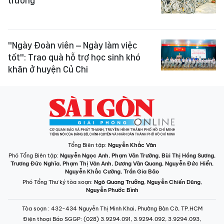
trường
"Ngày Đoàn viên – Ngày làm việc
tốt": Trao quà hỗ trợ học sinh khó
khăn ở huyện Củ Chi
Tổng Biên tập:
Nguyễn Khắc Văn
Phó Tổng Biên tập:
Nguyễn Ngọc Anh
,
Phạm Văn Trường
,
Bùi Thị Hồng Sương
,
Trương Đức Nghĩa
,
Phạm Thị Vân Anh
,
Dương Văn Quang
,
Nguyễn Đức Hiển
,
Nguyễn Khắc Cường
,
Trần Gia Bảo
Phó Tổng Thư ký tòa soạn:
Ngô Quang Trưởng
,
Nguyễn Chiến Dũng
,
Nguyễn Phước Bình
Tòa soạn
: 432-434 Nguyễn Thị Minh Khai, Phường Bàn Cờ, TP.HCM
Điện thoại Báo SGGP
: (028) 3.9294.091, 3.9294.092, 3.9294.093,