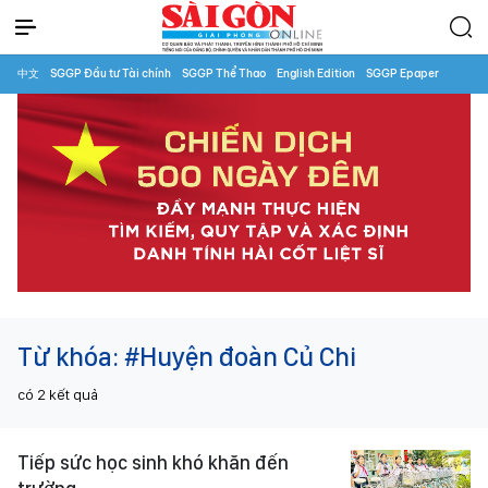
中文
SGGP Đầu tư Tài chính
SGGP Thể Thao
English Edition
SGGP Epaper
Từ khóa:
#Huyện đoàn Củ Chi
có
2
kết quả
Tiếp sức học sinh khó khăn đến