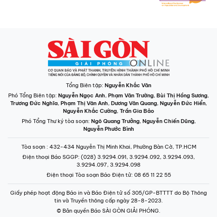
Tổng Biên tập:
Nguyễn Khắc Văn
Phó Tổng Biên tập:
Nguyễn Ngọc Anh
,
Phạm Văn Trường
,
Bùi Thị Hồng Sương
,
Trương Đức Nghĩa
,
Phạm Thị Vân Anh
,
Dương Văn Quang
,
Nguyễn Đức Hiển
,
Nguyễn Khắc Cường
,
Trần Gia Bảo
Phó Tổng Thư ký tòa soạn:
Ngô Quang Trưởng
,
Nguyễn Chiến Dũng
,
Nguyễn Phước Bình
Tòa soạn
: 432-434 Nguyễn Thị Minh Khai, Phường Bàn Cờ, TP.HCM
Điện thoại Báo SGGP
: (028) 3.9294.091, 3.9294.092, 3.9294.093,
3.9294.097, 3.9294.098
Điện thoại Tòa soạn Báo Điện tử
: 08 65 11 22 55
Giấy phép hoạt động Báo in và Báo Điện tử số 305/GP-BTTTT do Bộ Thông
tin và Truyền thông cấp ngày 28-8-2023.
© Bản quyền Báo SÀI GÒN GIẢI PHÓNG.