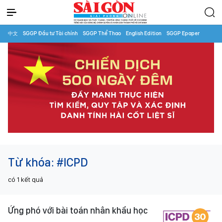
中文
SGGP Đầu tư Tài chính
SGGP Thể Thao
English Edition
SGGP Epaper
Từ khóa:
#ICPD
có
1
kết quả
Ứng phó với bài toán nhân khẩu học