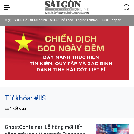
中文
SGGP Đầu tư Tài chính
SGGP Thể Thao
English Edition
SGGP Epaper
Từ khóa:
#IIS
có
1
kết quả
GhostContainer: Lỗ hổng mới tấn