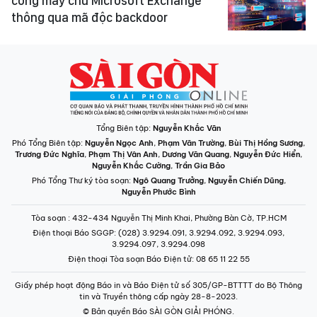
công máy chủ Microsoft Exchange
thông qua mã độc backdoor
Tổng Biên tập:
Nguyễn Khắc Văn
Phó Tổng Biên tập:
Nguyễn Ngọc Anh
,
Phạm Văn Trường
,
Bùi Thị Hồng Sương
,
Trương Đức Nghĩa
,
Phạm Thị Vân Anh
,
Dương Văn Quang
,
Nguyễn Đức Hiển
,
Nguyễn Khắc Cường
,
Trần Gia Bảo
Phó Tổng Thư ký tòa soạn:
Ngô Quang Trưởng
,
Nguyễn Chiến Dũng
,
Nguyễn Phước Bình
Tòa soạn
: 432-434 Nguyễn Thị Minh Khai, Phường Bàn Cờ, TP.HCM
Điện thoại Báo SGGP
: (028) 3.9294.091, 3.9294.092, 3.9294.093,
3.9294.097, 3.9294.098
Điện thoại Tòa soạn Báo Điện tử
: 08 65 11 22 55
Giấy phép hoạt động Báo in và Báo Điện tử số 305/GP-BTTTT do Bộ Thông
tin và Truyền thông cấp ngày 28-8-2023.
© Bản quyền Báo SÀI GÒN GIẢI PHÓNG.