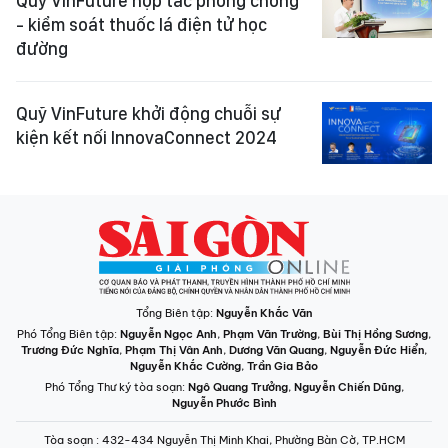
Quỹ VinFuture hợp tác phòng chống
- kiểm soát thuốc lá điện tử học
đường
Quỹ VinFuture khởi động chuỗi sự
kiện kết nối InnovaConnect 2024
Tổng Biên tập:
Nguyễn Khắc Văn
Phó Tổng Biên tập:
Nguyễn Ngọc Anh
,
Phạm Văn Trường
,
Bùi Thị Hồng Sương
,
Trương Đức Nghĩa
,
Phạm Thị Vân Anh
,
Dương Văn Quang
,
Nguyễn Đức Hiển
,
Nguyễn Khắc Cường
,
Trần Gia Bảo
Phó Tổng Thư ký tòa soạn:
Ngô Quang Trưởng
,
Nguyễn Chiến Dũng
,
Nguyễn Phước Bình
Tòa soạn
: 432-434 Nguyễn Thị Minh Khai, Phường Bàn Cờ, TP.HCM