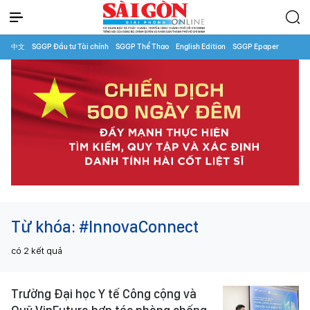
中文
SGGP Đầu tư Tài chính
SGGP Thể Thao
English Edition
SGGP Epaper
Từ khóa:
#InnovaConnect
có
2
kết quả
Trường Đại học Y tế Công cộng và