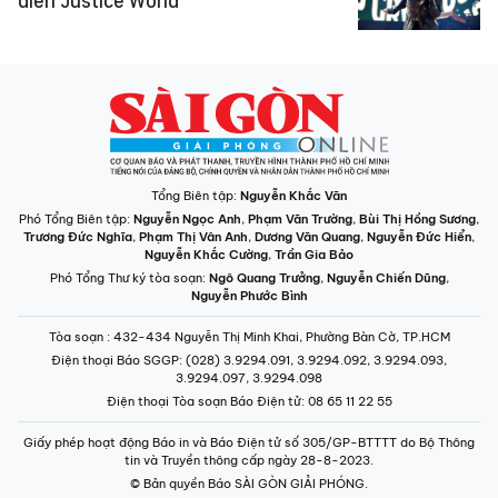
diễn Justice World
Tổng Biên tập:
Nguyễn Khắc Văn
Phó Tổng Biên tập:
Nguyễn Ngọc Anh
,
Phạm Văn Trường
,
Bùi Thị Hồng Sương
,
Trương Đức Nghĩa
,
Phạm Thị Vân Anh
,
Dương Văn Quang
,
Nguyễn Đức Hiển
,
Nguyễn Khắc Cường
,
Trần Gia Bảo
Phó Tổng Thư ký tòa soạn:
Ngô Quang Trưởng
,
Nguyễn Chiến Dũng
,
Nguyễn Phước Bình
Tòa soạn
: 432-434 Nguyễn Thị Minh Khai, Phường Bàn Cờ, TP.HCM
Điện thoại Báo SGGP
: (028) 3.9294.091, 3.9294.092, 3.9294.093,
3.9294.097, 3.9294.098
Điện thoại Tòa soạn Báo Điện tử
: 08 65 11 22 55
Giấy phép hoạt động Báo in và Báo Điện tử số 305/GP-BTTTT do Bộ Thông
tin và Truyền thông cấp ngày 28-8-2023.
© Bản quyền Báo SÀI GÒN GIẢI PHÓNG.