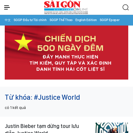
中文
SGGP Đầu tư Tài chính
SGGP Thể Thao
English Edition
SGGP Epaper
Từ khóa:
#Justice World
có
1
kết quả
Justin Bieber tạm dừng tour lưu