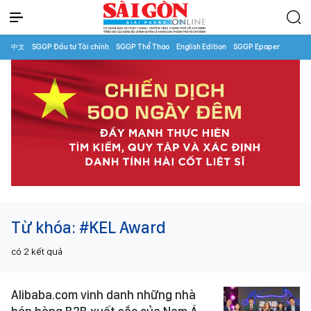
中文
SGGP Đầu tư Tài chính
SGGP Thể Thao
English Edition
SGGP Epaper
Từ khóa:
#KEL Award
có
2
kết quả
Alibaba.com vinh danh những nhà