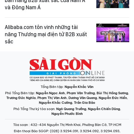
bán hàng B2B xuất sắc của Nam Á
và Đông Nam Á
Alibaba.com tôn vinh những tài
năng Thương mại điện tử B2B xuất
sắc
Tổng Biên tập:
Nguyễn Khắc Văn
Phó Tổng Biên tập:
Nguyễn Ngọc Anh
,
Phạm Văn Trường
,
Bùi Thị Hồng Sương
,
Trương Đức Nghĩa
,
Phạm Thị Vân Anh
,
Dương Văn Quang
,
Nguyễn Đức Hiển
,
Nguyễn Khắc Cường
,
Trần Gia Bảo
Phó Tổng Thư ký tòa soạn:
Ngô Quang Trưởng
,
Nguyễn Chiến Dũng
,
Nguyễn Phước Bình
Tòa soạn
: 432-434 Nguyễn Thị Minh Khai, Phường Bàn Cờ, TP.HCM
Điện thoại Báo SGGP
: (028) 3.9294.091, 3.9294.092, 3.9294.093,