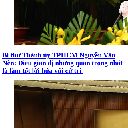
Bí thư Thành ủy TPHCM Nguyễn Văn
Nên: Điều giản dị nhưng quan trọng nhất
là làm tốt lời hứa với cử tri ​