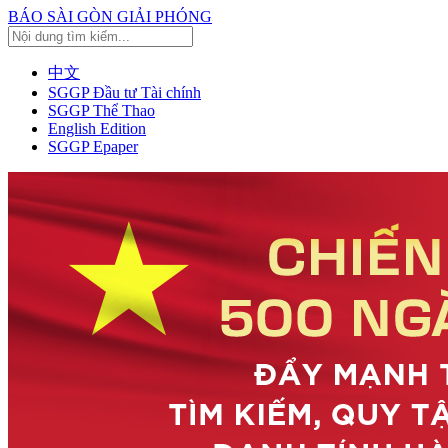
BÁO SÀI GÒN GIẢI PHÓNG
中文
SGGP Đầu tư Tài chính
SGGP Thể Thao
English Edition
SGGP Epaper