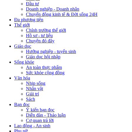
Đầu tư
Doanh nghiệp - Doanh nhân
Chuyển động kinh tế & Đời sống 24H
Đa phương tiện
Thế giới
Chính trường thế giới
Hồ sơ - tư liệu
Chuyện đó đây
Giáo dục
Hướng nghiệp - tuyển sinh
Giáo dục hội nhập
Sống khỏe
An toàn thực phẩm
Sức khỏe cộng đồng
Văn hóa
Nhịp sống
Nhân vật
Giải trí
Sách
Bạn đọc
Ý kiến bạn đọc
Diễn đàn - Thảo luận
Cơ quan trả lời
Lao động - An sinh
Phụ nữ