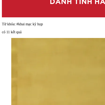
Từ khóa:
#khai mạc kỳ họp
có
11
kết quả