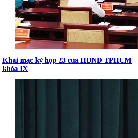
Khai mạc kỳ họp 23 của HĐND TPHCM
khóa IX