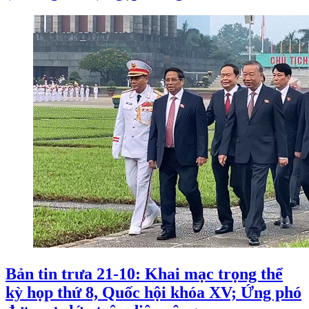
Bản tin trưa 21-10: Khai mạc trọng thể
kỳ họp thứ 8, Quốc hội khóa XV; Ứng phó