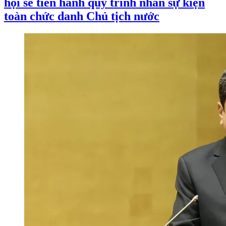
hội sẽ tiến hành quy trình nhân sự kiện
toàn chức danh Chủ tịch nước