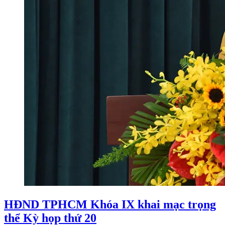
HĐND TPHCM Khóa IX khai mạc trọng
thể Kỳ họp thứ 20