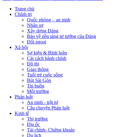
Trang chủ
Chính trị
Quốc phòng – an ninh
Nhân sự
Xây dựng Đảng
Bảo vệ nền tảng tư tưởng của Đảng
Đối ngoại
Xã hội
Sự kiện & Bình luận
Cải cách hành chính
Đô thị
Giao thông
Tuổi trẻ cuộc sống
Bút Sài Gòn
Tin buồn
Môi trường
Pháp luật
An ninh - trật tự
Câu chuyện Pháp luật
Kinh tế
Thị trường
Địa ốc
Tài chính- Chứng khoán
Du lịch