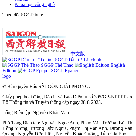
Khoa học công nghệ
Theo dõi SGGP trên:
中文版
SGGP Đầu tư Tài chính
SGGP Thể Thao
English
Edition
SGGP Epaper
logo
© Bản quyền Báo SÀI GÒN GIẢI PHÓNG.
Giấy phép hoạt động Báo in và Báo Điện tử số 305/GP-BTTTT do
Bộ Thông tin và Truyền thông cấp ngày 28-8-2023.
Tổng Biên tập:
Nguyễn Khắc Văn
Phó Tổng Biên tập:
Nguyễn Ngọc Anh
,
Phạm Văn Trường
,
Bùi Thị
Hồng Sương
,
Trương Đức Nghĩa
,
Phạm Thị Vân Anh
,
Dương Văn
Quang
,
Nguyễn Đức Hiển
,
Nguyễn Khắc Cường
,
Trần Gia Bảo