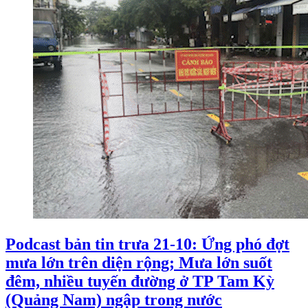
Podcast bản tin trưa 21-10: Ứng phó đợt
mưa lớn trên diện rộng; Mưa lớn suốt
đêm, nhiều tuyến đường ở TP Tam Kỳ
(Quảng Nam) ngập trong nước