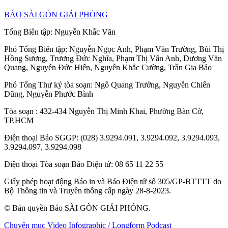
BÁO SÀI GÒN GIẢI PHÓNG
Tổng Biên tập:
Nguyễn Khắc Văn
Phó Tổng Biên tập:
Nguyễn Ngọc Anh
,
Phạm Văn Trường
,
Bùi Thị
Hồng Sương
,
Trương Đức Nghĩa
,
Phạm Thị Vân Anh
,
Dương Văn
Quang
,
Nguyễn Đức Hiển
,
Nguyễn Khắc Cường
,
Trần Gia Bảo
Phó Tổng Thư ký tòa soạn:
Ngô Quang Trưởng
,
Nguyễn Chiến
Dũng
,
Nguyễn Phước Bình
Tòa soạn
: 432-434 Nguyễn Thị Minh Khai, Phường Bàn Cờ,
TP.HCM
Điện thoại Báo SGGP
: (028) 3.9294.091, 3.9294.092, 3.9294.093,
3.9294.097, 3.9294.098
Điện thoại Tòa soạn Báo Điện tử
: 08 65 11 22 55
Giấy phép hoạt động Báo in và Báo Điện tử số 305/GP-BTTTT do
Bộ Thông tin và Truyền thông cấp ngày 28-8-2023.
© Bản quyền Báo SÀI GÒN GIẢI PHÓNG.
Chuyên mục
Video
Infographic / Longform
Podcast