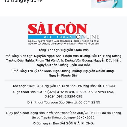
từ trong ký ức
Tổng Biên tập:
Nguyễn Khắc Văn
Phó Tổng Biên tập:
Nguyễn Ngọc Anh
,
Phạm Văn Trường
,
Bùi Thị Hồng Sương
,
Trương Đức Nghĩa
,
Phạm Thị Vân Anh
,
Dương Văn Quang
,
Nguyễn Đức Hiển
,
Nguyễn Khắc Cường
,
Trần Gia Bảo
Phó Tổng Thư ký tòa soạn:
Ngô Quang Trưởng
,
Nguyễn Chiến Dũng
,
Nguyễn Phước Bình
Tòa soạn
: 432-434 Nguyễn Thị Minh Khai, Phường Bàn Cờ, TP.HCM
Điện thoại Báo SGGP
: (028) 3.9294.091, 3.9294.092, 3.9294.093,
3.9294.097, 3.9294.098
Điện thoại Tòa soạn Báo Điện tử
: 08 65 11 22 55
Giấy phép hoạt động Báo in và Báo Điện tử số 305/GP-BTTTT do Bộ Thông
tin và Truyền thông cấp ngày 28-8-2023.
© Bản quyền Báo SÀI GÒN GIẢI PHÓNG.