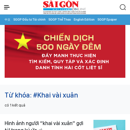
中文
SGGP Đầu tư Tài chính
SGGP Thể Thao
English Edition
SGGP Epaper
Từ khóa:
#Khai vài xuân
có
1
kết quả
Hình ảnh người “khai vài xuân” gợi