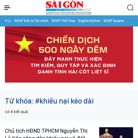
中文
SGGP Đầu tư Tài chính
SGGP Thể Thao
English Edition
SGGP Epaper
Từ khóa:
#khiếu nại kéo dài
có
4
kết quả
Chủ tịch HĐND TPHCM Nguyễn Thị