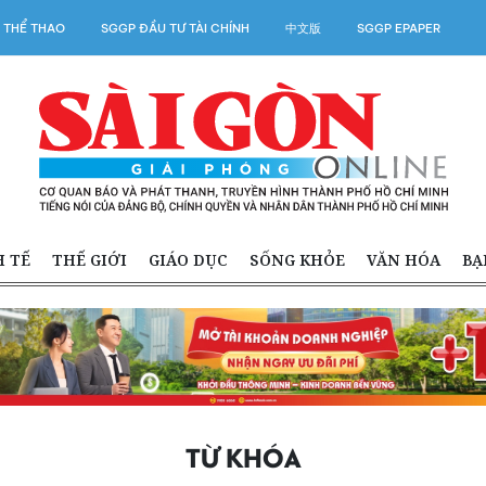
 THỂ THAO
SGGP ĐẦU TƯ TÀI CHÍNH
中文版
SGGP EPAPER
H TẾ
THẾ GIỚI
GIÁO DỤC
SỐNG KHỎE
VĂN HÓA
BẠ
TỪ KHÓA