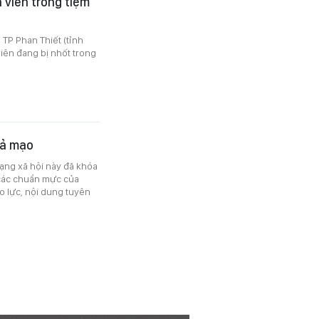
 viên trong tiệm
 TP Phan Thiết (tỉnh
iên đang bị nhốt trong
iả mạo
ạng xã hội này đã khóa
“các chuẩn mực của
 lực, nội dung tuyên