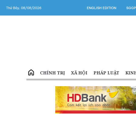
Thứ Bảy, 08/08/2026
ENGLISH EDITION
SGGP
CHÍNH TRỊ
XÃ HỘI
PHÁP LUẬT
KIN