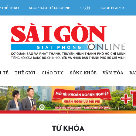
 THỂ THAO
SGGP ĐẦU TƯ TÀI CHÍNH
中文版
SGGP EPAPER
H TẾ
THẾ GIỚI
GIÁO DỤC
SỐNG KHỎE
VĂN HÓA
BẠ
TỪ KHÓA