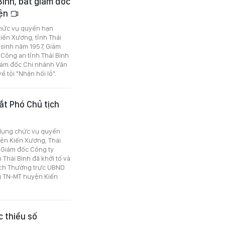
Bình, bắt giám đốc
yện
 chức vụ quyền hạn
Kiến Xương, tỉnh Thái
, sinh năm 1957, Giám
 Công an tỉnh Thái Bình
Giám đốc Chi nhánh Văn
 tội "Nhận hối lộ".
ắt Phó Chủ tịch
i dụng chức vụ quyền
yện Kiến Xương, Thái
, Giám đốc Công ty
Thái Bình đã khởi tố và
tịch Thường trực UBND
g TN-MT huyện Kiến
 thiểu số