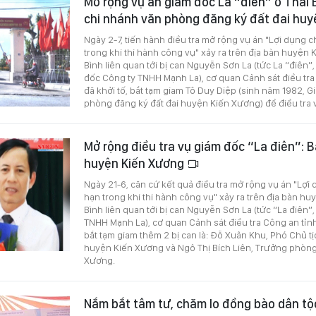
Mở rộng vụ án giám đốc La “điên” ở Thái 
chi nhánh văn phòng đăng ký đất đai hu
Ngày 2-7, tiến hành điều tra mở rộng vụ án "Lợi dụng
trong khi thi hành công vụ" xảy ra trên địa bàn huyện 
Bình liên quan tới bị can Nguyễn Sơn La (tức La “điên”
đốc Công ty TNHH Mạnh La), cơ quan Cảnh sát điều tra
đã khởi tố, bắt tạm giam Tô Duy Diệp (sinh năm 1982, 
phòng đăng ký đất đai huyện Kiến Xương) để điều tra về
Mở rộng điều tra vụ giám đốc “La điên”: B
huyện Kiến Xương
Ngày 21-6, căn cứ kết quả điều tra mở rộng vụ án "Lợ
hạn trong khi thi hành công vụ" xảy ra trên địa bàn hu
Bình liên quan tới bị can Nguyễn Sơn La (tức “La điên”
TNHH Mạnh La), cơ quan Cảnh sát điều tra Công an tỉnh 
bắt tạm giam thêm 2 bị can là: Đỗ Xuân Khu, Phó Chủ 
huyện Kiến Xương và Ngô Thị Bích Liên, Trưởng phòn
Xương.
Nắm bắt tâm tư, chăm lo đồng bào dân tộc