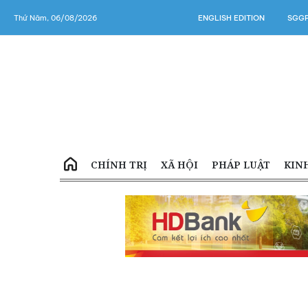
Thứ Năm, 06/08/2026
ENGLISH EDITION
SGGP
CHÍNH TRỊ
XÃ HỘI
PHÁP LUẬT
KIN