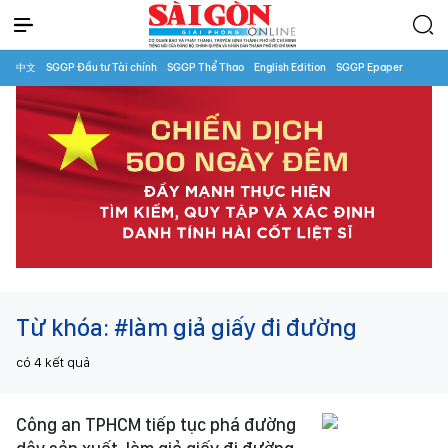
中文
SGGP Đầu tư Tài chính
SGGP Thể Thao
English Edition
SGGP Epaper
Từ khóa:
#làm giả giấy đi đường
có
4
kết quả
Công an TPHCM tiếp tục phá đường