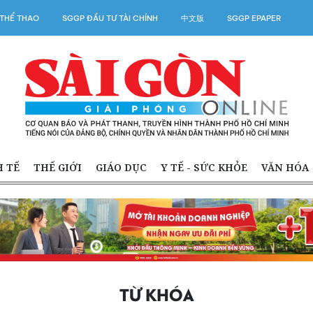
THỂ THAO
SGGP ĐẦU TƯ TÀI CHÍNH
中文版
SGGP EPAPER
H TẾ
THẾ GIỚI
GIÁO DỤC
Y TẾ - SỨC KHỎE
VĂN HÓA
TỪ KHÓA