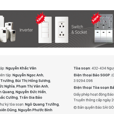
tập:
Nguyễn Khắc Văn
Tòa soạn
: 432-434 Ngu
iên tập:
Nguyễn Ngọc Anh
,
Điện thoại Báo SGGP
: 
 Trường
,
Bùi Thị Hồng Sương
,
3.9294.098
ức Nghĩa
,
Phạm Thị Vân Anh
,
Điện thoại Tòa soạn Bá
n Quang
,
Nguyễn Đức Hiển
,
Giấy phép hoạt động Báo
hắc Cường
,
Trần Gia Bảo
Truyền thông cấp ngày 
hư ký tòa soạn:
Ngô Quang Trưởng
,
© Bản quyền Báo SÀI GÒ
hiến Dũng
,
Nguyễn Phước Bình