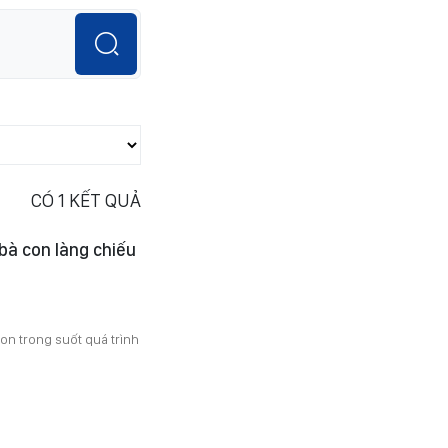
CÓ
1
KẾT QUẢ
 bà con làng chiếu
con trong suốt quá trình