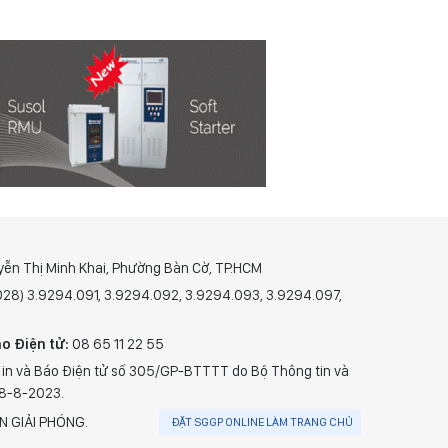
yễn Thị Minh Khai, Phường Bàn Cờ, TP.HCM
(028) 3.9294.091, 3.9294.092, 3.9294.093, 3.9294.097,
o Điện tử:
08 65 11 22 55
 in và Báo Điện tử số 305/GP-BTTTT do Bộ Thông tin và
28-8-2023.
N GIẢI PHÓNG.
ĐẶT SGGP ONLINE LÀM TRANG CHỦ