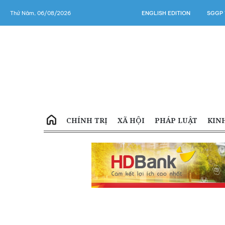
Thứ Năm, 06/08/2026
ENGLISH EDITION
SGGP 
CHÍNH TRỊ
XÃ HỘI
PHÁP LUẬT
KIN