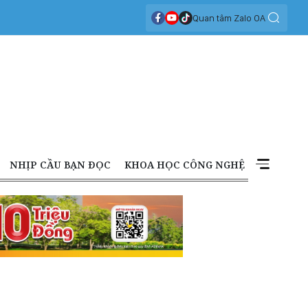
Quan tâm Zalo OA
NHỊP CẦU BẠN ĐỌC
KHOA HỌC CÔNG NGHỆ