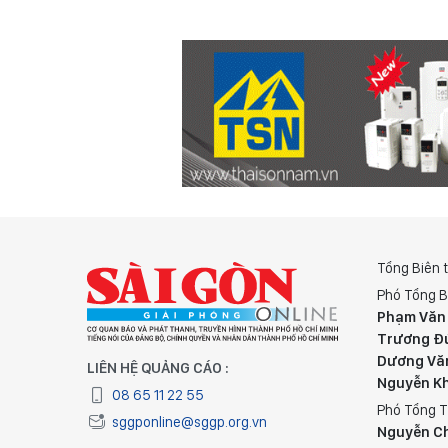
Tổng Biên 
Phó Tổng B
Phạm Văn
Trương Đ
Dương Vă
LIÊN HỆ QUẢNG CÁO :
Nguyễn K
08 65 11 22 55
Phó Tổng T
sggponline@sggp.org.vn
Nguyễn C