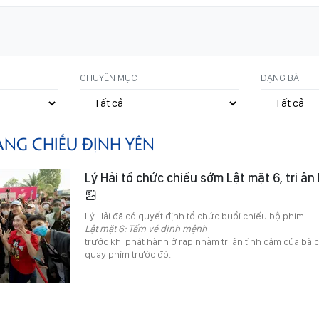
CHUYÊN MỤC
DẠNG BÀI
ÀNG CHIẾU ĐỊNH YÊN
Lý Hải tổ chức chiếu sớm Lật mặt 6, tri ân
Lý Hải đã có quyết định tổ chức buổi chiếu bộ phim
Lật mặt 6: Tấm vé định mệnh
trước khi phát hành ở rạp nhằm tri ân tình cảm của bà 
quay phim trước đó.