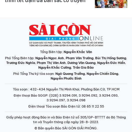
trình tết đậm đà bản sắc cổ truyền
Tổng Biên tập:
Nguyễn Khắc Văn
Phó Tổng Biên tập:
Nguyễn Ngọc Anh
,
Phạm Văn Trường
,
Bùi Thị Hồng Sương
,
Trương Đức Nghĩa
,
Phạm Thị Vân Anh
,
Dương Văn Quang
,
Nguyễn Đức Hiển
,
Nguyễn Khắc Cường
,
Trần Gia Bảo
Phó Tổng Thư ký tòa soạn:
Ngô Quang Trưởng
,
Nguyễn Chiến Dũng
,
Nguyễn Phước Bình
Tòa soạn
: 432-434 Nguyễn Thị Minh Khai, Phường Bàn Cờ, TP.HCM
Điện thoại Báo SGGP
: (028) 3.9294.091, 3.9294.092, 3.9294.093,
3.9294.097, 3.9294.098
Điện thoại Tòa soạn Báo Điện tử
: 08 65 11 22 55
Giấy phép hoạt động Báo in và Báo Điện tử số 305/GP-BTTTT do Bộ Thông
tin và Truyền thông cấp ngày 28-8-2023.
© Bản quyền Báo SÀI GÒN GIẢI PHÓNG.