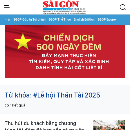
中文
SGGP Đầu tư Tài chính
SGGP Thể Thao
English Edition
SGGP Epaper
Từ khóa:
#Lễ hội Thần Tài 2025
có
1
kết quả
Thu hút du khách bằng chương