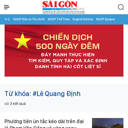
中文
SGGP Đầu tư Tài chính
SGGP Thể Thao
English Edition
SGGP Epaper
Từ khóa:
#Lê Quang Định
có
3
kết quả
Phương tiện ùn tắc kéo dài trên đại