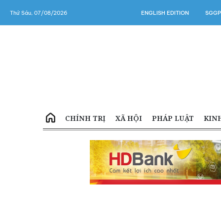
Thứ Sáu, 07/08/2026
ENGLISH EDITION
SGGP
CHÍNH TRỊ
XÃ HỘI
PHÁP LUẬT
KIN