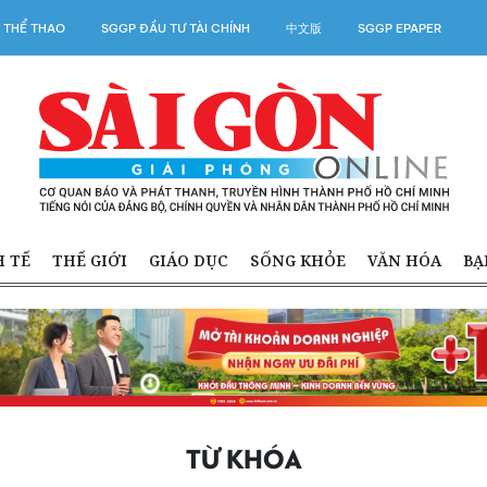
 THỂ THAO
SGGP ĐẦU TƯ TÀI CHÍNH
中文版
SGGP EPAPER
H TẾ
THẾ GIỚI
GIÁO DỤC
SỐNG KHỎE
VĂN HÓA
BẠ
TỪ KHÓA