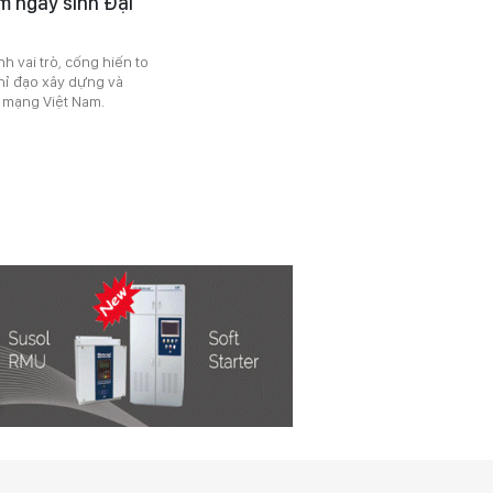
m ngày sinh Đại
h vai trò, cống hiến to
hỉ đạo xây dựng và
h mạng Việt Nam.