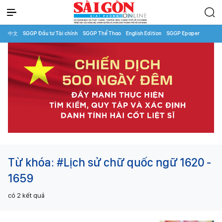
中文
SGGP Đầu tư Tài chính
SGGP Thể Thao
English Edition
SGGP Epaper
Từ khóa:
#Lịch sử chữ quốc ngữ 1620 -
1659
có
2
kết quả